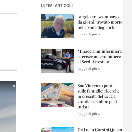
ULTIMI ARTICOLI
Angelo era scomparso
da giorni, trovato morto
nella zona degli orti
Leggi di più »
Minaccia un’infermiera
e ferisce un carabiniere
al Serd. Arrestato
Leggi di più »
San Vincenzo punta
sulle famiglie: ricerche
in crescita del 545% e
20mila cartoline per i
turisti
Leggi di più »
Da Lucio Corsi ai Queen