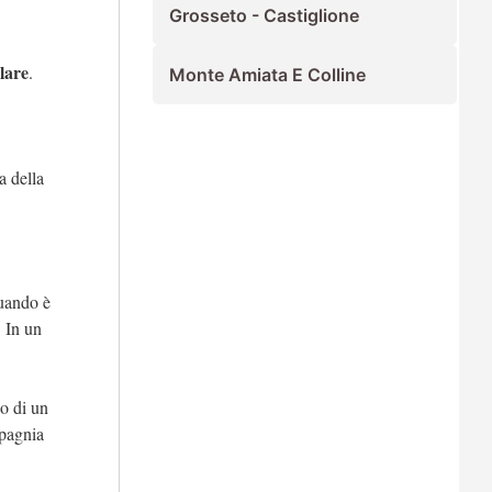
Grosseto - Castiglione
lare
.
Monte Amiata E Colline
ia della
ando è
. In un
o di un
mpagnia