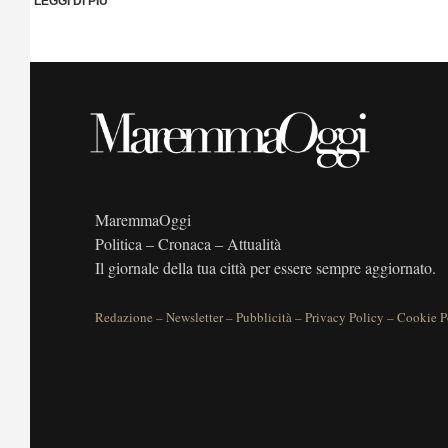
LEGGI DI PIÙ
MaremmaOggi
Politica – Cronaca – Attualità
Il giornale della tua città per essere sempre aggiornato.
Redazione
–
Newsletter
–
Pubblicità
–
Privacy Policy
–
Cookie P