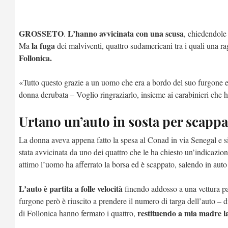
GROSSETO
L’hanno avvicinata con una scusa
.
, chiedendole 
la fuga
Ma
dei malviventi, quattro sudamericani tra i quali una r
Follonica.
«Tutto questo grazie a un uomo che era a bordo del suo furgone e c
donna derubata – Voglio ringraziarlo, insieme ai carabinieri che h
Urtano un’auto in sosta per scapp
La donna aveva appena fatto la spesa al Conad in via Senegal e si
stata avvicinata da uno dei quattro che le ha chiesto un’indicazione
attimo l’uomo ha afferrato la borsa ed è scappato, salendo in auto
L’auto è partita a folle velocità
finendo addosso a una vettura pa
furgone però è riuscito a prendere il numero di targa dell’auto – d
restituendo a mia madre la 
di Follonica hanno fermato i quattro,