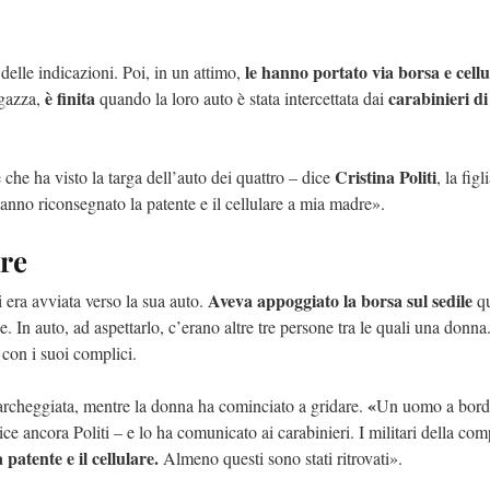
le hanno portato via borsa e cellu
delle indicazioni. Poi, in un attimo,
è finita
carabinieri di
agazza,
quando la loro auto è stata intercettata dai
Cristina Politi
he ha visto la targa dell’auto dei quattro – dice
, la figl
anno riconsegnato la patente e il cellulare a mia madre».
are
Aveva appoggiato la borsa sul sedile
 era avviata verso la sua auto.
qu
. In auto, ad aspettarlo, c’erano altre tre persone tra le quali una donna
 con i suoi complici.
«
rcheggiata, mentre la donna ha cominciato a gridare.
Un uomo a bord
ice ancora Politi – e lo ha comunicato ai carabinieri. I militari della co
patente e il cellulare.
Almeno questi sono stati ritrovati».