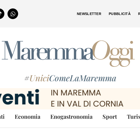
NEWSLETTER
PUBBLICITÀ
#
Unici
ComeLaMaremma
ti
Economia
Enogastronomia
Sport
Turi