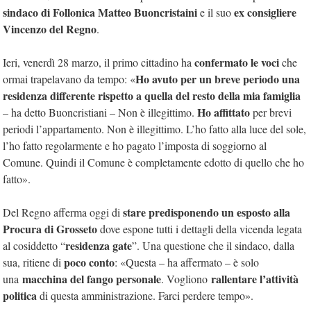
sindaco di Follonica Matteo Buoncristaini
ex consigliere
e il suo
Vincenzo del Regno
.
confermato le voci
Ieri, venerdì 28 marzo, il primo cittadino ha
che
Ho avuto per un breve periodo una
ormai trapelavano da tempo: «
residenza differente rispetto a quella del resto della mia famiglia
Ho affittato
– ha detto Buoncristiani – Non è illegittimo.
per brevi
periodi l’appartamento. Non è illegittimo. L’ho fatto alla luce del sole,
l’ho fatto regolarmente e ho pagato l’imposta di soggiorno al
Comune. Quindi il Comune è completamente edotto di quello che ho
fatto».
stare predisponendo un esposto alla
Del Regno afferma oggi di
Procura di Grosseto
dove espone tutti i dettagli della vicenda legata
residenza gate
al cosiddetto “
”. Una questione che il sindaco, dalla
poco conto
sua, ritiene di
: «Questa – ha affermato – è solo
macchina del fango personale
rallentare l’attività
una
. Vogliono
politica
di questa amministrazione. Farci perdere tempo».