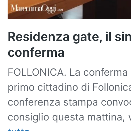
Residenza gate, il s
conferma
FOLLONICA. La conferma d
primo cittadino di Follonic
conferenza stampa convoca
consiglio questa mattina,
Residenza