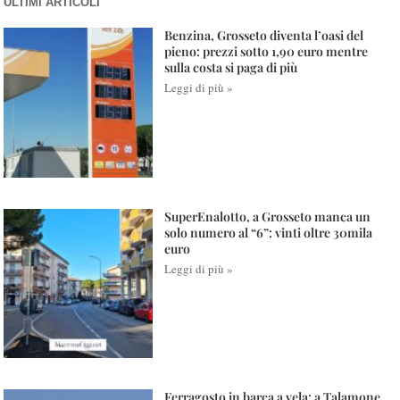
ULTIMI ARTICOLI
Benzina, Grosseto diventa l’oasi del
pieno: prezzi sotto 1,90 euro mentre
sulla costa si paga di più
Leggi di più »
SuperEnalotto, a Grosseto manca un
solo numero al “6”: vinti oltre 30mila
euro
Leggi di più »
Ferragosto in barca a vela: a Talamone