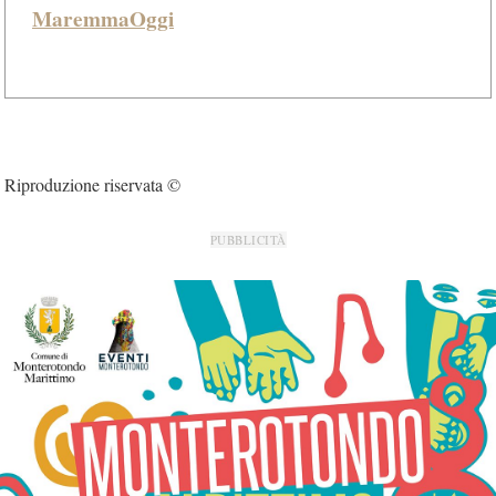
MaremmaOggi
Riproduzione riservata ©
PUBBLICITÀ