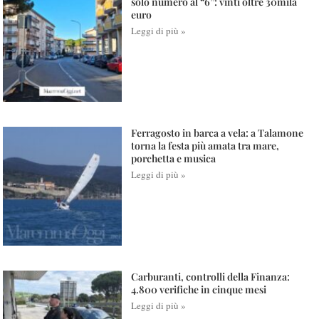
solo numero al “6”: vinti oltre 30mila
euro
Leggi di più »
Ferragosto in barca a vela: a Talamone
torna la festa più amata tra mare,
porchetta e musica
Leggi di più »
Carburanti, controlli della Finanza:
4.800 verifiche in cinque mesi
Leggi di più »