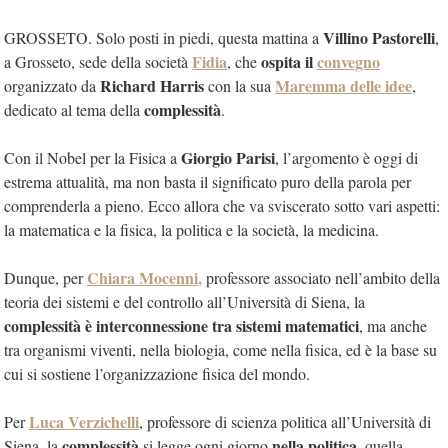
Villino Pastorelli
GROSSETO. Solo posti in piedi, questa mattina a
,
Fidia
ospita il
convegno
a Grosseto, sede della società
, che
Richard Harris
Maremma delle idee
organizzato da
con la sua
,
complessità
dedicato al tema della
.
Giorgio Parisi
Con il Nobel per la Fisica a
, l’argomento è oggi di
estrema attualità, ma non basta il significato puro della parola per
comprenderla a pieno. Ecco allora che va sviscerato sotto vari aspetti:
la matematica e la fisica, la politica e la società, la medicina.
Chiara Mocenni
,
Dunque, per
professore associato nell’ambito della
teoria dei sistemi e del controllo all’Università di Siena, la
complessità è interconnessione tra sistemi matematici
, ma anche
tra organismi viventi, nella biologia, come nella fisica, ed è la base su
cui si sostiene l’organizzazione fisica del mondo.
Luca Verzichelli
Per
, professore di scienza politica all’Università di
complessità
nella politica
Siena, la
si legge ogni giorno
, quella