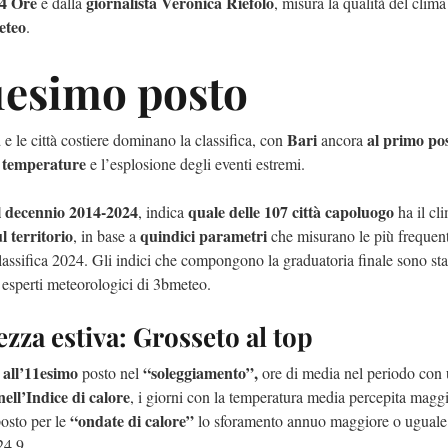
24 Ore
giornalista Veronica Riefolo
e dalla
, misura la qualità del clim
eteo
.
51esimo posto
Bari
al primo po
 e le città costiere dominano la classifica, con
ancora
e temperature
e l’esplosione degli eventi estremi.
 al decennio 2014-2024
quale delle 107 città capoluogo
, indica
ha il cl
 territorio
quindici parametri
, in base a
che misurano le più frequent
lassifica 2024. Gli indici che compongono la graduatoria finale sono stat
i esperti meteorologici di 3bmeteo.
ezza estiva: Grosseto al top
 all’11esimo
“soleggiamento”,
posto nel
ore di media nel periodo con
nell’Indice di calore
, i giorni con la temperatura media percepita magg
“ondate di calore”
osto per le
lo sforamento annuo maggiore o uguale
24,9.