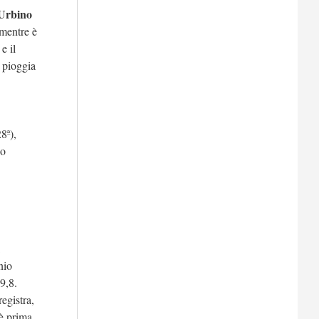
 Urbino
 mentre è
e il
a pioggia
8ª),
o
nio
9,8.
registra,
 è prima