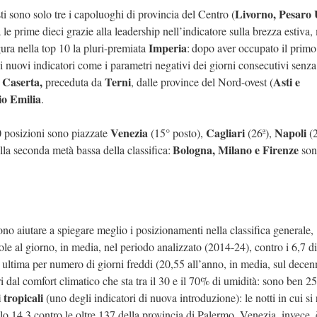
Livorno, Pesaro
ti sono solo tre i capoluoghi di provincia del Centro (
 le prime dieci grazie alla leadership nell’indicatore sulla brezza estiva,
Imperia
gura nella top 10 la pluri-premiata
: dopo aver occupato il primo 
di nuovi indicatori come i parametri negativi dei giorni consecutivi senz
Caserta,
Terni
Asti e
è
preceduta da
, dalle province del Nord-ovest (
o Emilia
.
Venezia
Cagliari
Napoli
50 posizioni sono piazzate
(15° posto),
(26ª),
(2
Bologna, Milano e Firenze
lla seconda metà bassa della classifica:
son
sono aiutare a spiegare meglio i posizionamenti nella classifica generale,
ole al giorno, in media, nel periodo analizzato (2014-24), contro i 6,7 di
he ultima per numero di giorni freddi (20,55 all’anno, in media, sul decen
i dal comfort climatico che sta tra il 30 e il 70% di umidità: sono ben 25
 tropicali
(uno degli indicatori di nuova introduzione): le notti in cui si 
olo 14,3 contro le oltre 137 della provincia di Palermo. Venezia, invece,