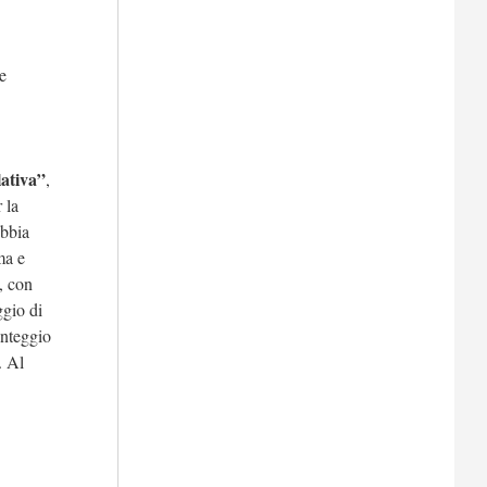
e
lativa”
,
 la
ebbia
ma e
, con
gio di
unteggio
. Al