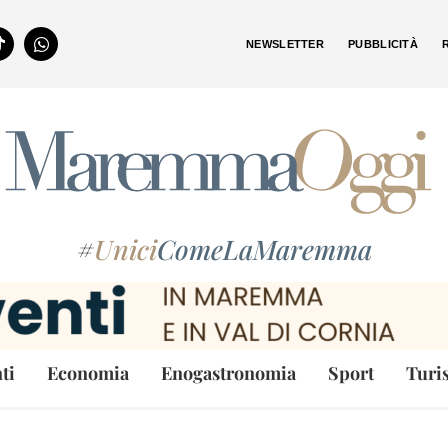
NEWSLETTER
PUBBLICITÀ
#
Unici
ComeLaMaremma
ti
Economia
Enogastronomia
Sport
Turi