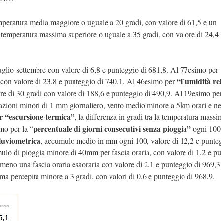
mperatura media maggiore o uguale a 20 gradi, con valore di 61,5 e un
n temperatura massima superiore o uguale a 35 gradi, con valore di 24,4 
 luglio-settembre con valore di 6,8 e punteggio di 681,8. Al 77esimo per
“l’umidità re
i, con valore di 23,8 e punteggio di 740,1. Al 46esimo per
re di 30 gradi con valore di 188,6 e punteggio di 490,9. Al 19esimo per
azioni minori di 1 mm giornaliero, vento medio minore a 5km orari e n
r “escursione termica”
, la differenza in gradi tra la temperatura massi
percentuale di giorni consecutivi senza pioggia”
mo per la “
ogni 100
pluviometrica
, accumulo medio in mm ogni 100, valore di 12,2 e punteg
mulo di pioggia minore di 40mm per fascia oraria, con valore di 1,2 e p
lmeno una fascia oraria esaoraria con valore di 2,1 e punteggio di 969,3
ma percepita minore a 3 gradi, con valori di 0,6 e punteggio di 968,9.