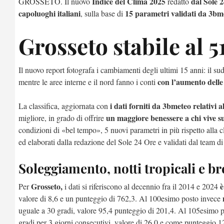
Indice del Clima 2025
dal Sole 
GROSSETO. Il nuovo
redatto
capoluoghi italiani
15 parametri validati da 3bm
, sulla base di
Grosseto stabile al 
Il nuovo report fotografa i cambiamenti degli ultimi 15 anni: il sud
con l’aumento dell
mentre le aree interne e il nord fanno i conti
i dati forniti da 3bmeteo relativi
La classifica, aggiornata con
un maggiore benessere a chi vive sul
migliore, in grado di offrire
condizioni di «bel tempo», 5 nuovi parametri in più rispetto alla c
ed elaborati dalla redazione del Sole 24 Ore e validati dal team d
Soleggiamento, notti tropicali e br
Grosseto,
è
Per
i dati si riferiscono al decennio fra il 2014 e 2024
valore di 8,6 e un punteggio di 762,3. Al 100esimo posto invece
uguale a 30 gradi, valore 95,4 punteggio di 201,4. Al 105esimo p
gradi per 3 giorni consecutivi, valore di 26,0 e come punteggio 1