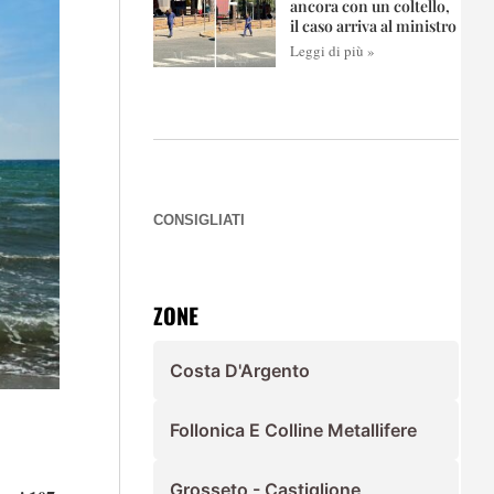
ancora con un coltello,
il caso arriva al ministro
Leggi di più »
CONSIGLIATI
ZONE
Costa D'Argento
Follonica E Colline Metallifere
Grosseto - Castiglione