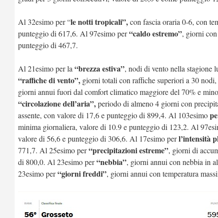
le notti tropicali”,
Al 32esimo per “
con fascia oraria 0-6, con te
“caldo estremo”
punteggio di 617,6. Al 97esimo per
, giorni co
punteggio di 467,7.
“brezza estiva”
Al 21esimo per la
, nodi di vento nella stagione
“raffiche di vento”,
giorni totali con raffiche superiori a 30 nod
giorni annui fuori dal comfort climatico maggiore del 70% e mino
“circolazione dell’aria”,
periodo di almeno 4 giorni con precipit
pe
assente, con valore di 17,6 e punteggio di 899,4. Al 103esimo
minima giornaliera, valore di 10.9 e punteggio di 123,2. Al 97esi
l’intensità 
valore di 56,6 e punteggio di 306,6. Al 17esimo per
“precipitazioni estreme”
771,7. Al 25esimo per
, giorni di accu
“nebbia”
di 800,0. Al 23esimo per
, giorni annui con nebbia in a
“giorni freddi”
23esimo per
, giorni annui con temperatura massi