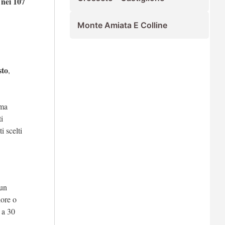
nei 107
a
Monte Amiata E Colline
sto
,
ima
i
i scelti
 un
iore o
 a 30