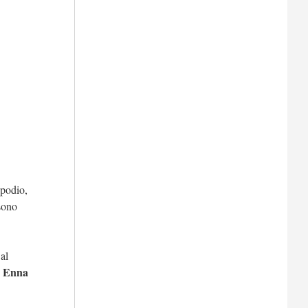
 podio,
 sono
al
Enna
e