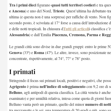
Tra i primi dieci
quasi tutti territori costieri
figurano
e tra ques
e Ancona
Trieste
) e uno del Nord,
. Quest’ultima ha debuttato tra
ultima (e questa non è una sorpresa) per raffiche di vento. Non fi
secondo posto, è scivolata al 17° forse a causa dell’introduzione 
Tutti gli articoli
e delle notti tropicali. In chiusura d
i classifica c’
Alessandria
Piacenza, Cremona, Parma e Reggi
) e dall’Emilia
Le grandi città sono divise in due grandi gruppi: entro le prime 
Genova
Roma
(33ª) e
(47ª). Le altre, invece, sono posizionate ne
concentrate, rispettivamente, al 74°, 77° e 78° posto.
I primati
Stringendo il focus sui primati locali, positivi e negativi, che pos
Agrigento
nell’indice di soleggiamento
è prima
con 9,2 ore di s
Belluno
, agli antipodi di questa classifica. La città veneta è anc
esaminato) e per umidità relativa, intesa come quota di giorni fuor
numero di notti
Belluno vanta però un primato, quello del minor
tra mezzanotte e le sei, una temperatura di 20 gradi o più, sono s