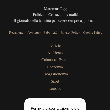
MaremmaOggi
Politica – Cronaca – Attualità
Il giornale della tua città per essere sempre aggiornato.
Redazione
–
Newsletter
–
Pubblicità
–
Privacy Policy
–
Cookie Policy
Notizie
Ambiente
Cultura ed Eventi
Economia
Enogastronomia
Sport
Turismo
Per inviarci segnalazioni, foto e