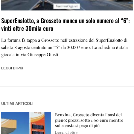
SuperEnalotto, a Grosseto manca un solo numero al “6”:
vinti oltre 30mila euro
La fortuna fa tappa a Grosseto: nell’estrazione del SuperEnalotto di
sabato 8 agosto centrato un “5” da 30.007 euro. La schedina è stata
giocata in via Giuseppe Giusti
LEGGI DI PIÙ
ULTIMI ARTICOLI
Benzina, Grosseto diventa l’oasi del
pieno: prezzi sotto 1,90 euro mentre
sulla costa si paga di più
Leggi di più »