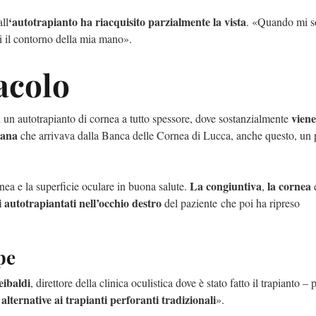
‘autotrapianto ha riacquisito parzialmente la vista
all
. «Quando mi 
ni il contorno della mia mano»
.
acolo
viene
un autotrapianto di cornea a tutto spessore, dove sostanzialmente
sana
che arrivava dalla Banca delle Cornea di Lucca, anche questo, un 
La congiuntiva
la cornea
rnea e la superficie oculare in buona salute.
,
i autotrapiantati nell’occhio destro
del paziente che poi ha ripreso
pe
eibaldi
, direttore della clinica oculistica dove è stato fatto il trapianto –
lternative ai trapianti perforanti tradizionali
».