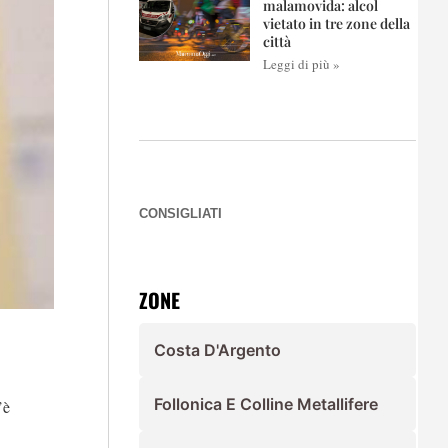
malamovida: alcol
vietato in tre zone della
città
Leggi di più »
CONSIGLIATI
ZONE
Costa D'Argento
Follonica E Colline Metallifere
’è