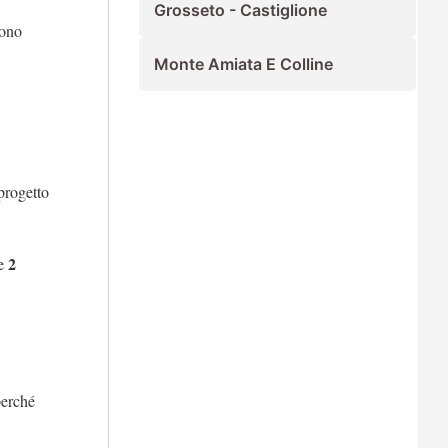
Grosseto - Castiglione
sono
Monte Amiata E Colline
progetto
2
e
 perché