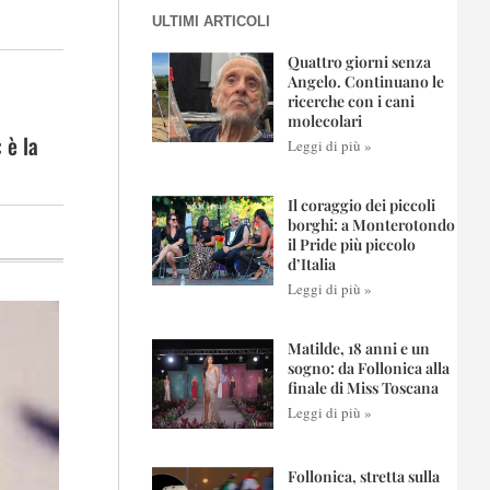
ULTIMI ARTICOLI
Quattro giorni senza
Angelo. Continuano le
ricerche con i cani
molecolari
 è la
Leggi di più »
Il coraggio dei piccoli
borghi: a Monterotondo
il Pride più piccolo
d’Italia
Leggi di più »
Matilde, 18 anni e un
sogno: da Follonica alla
finale di Miss Toscana
Leggi di più »
Follonica, stretta sulla