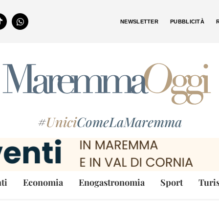
NEWSLETTER
PUBBLICITÀ
#
Unici
ComeLaMaremma
ti
Economia
Enogastronomia
Sport
Turi