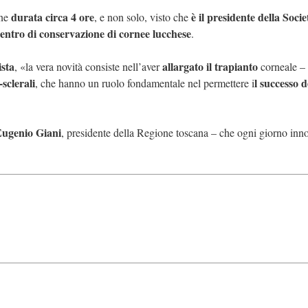
durata circa 4 ore
è il presidente della Socie
one
, e non solo, visto che
centro di conservazione di cornee lucchese
.
ista
allargato il trapianto
, «la vera novità consiste nell’aver
corneale – 
-sclerali
l successo d
, che hanno un ruolo fondamentale nel permettere i
ugenio Giani
, presidente della Regione toscana – che ogni giorno inn