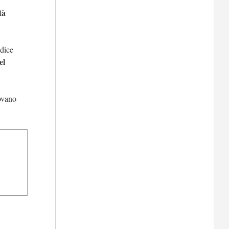
tà
dice
el
ovano