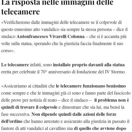
La risposta nelle immagini delle
telecamere
«Verificheremo dalle immagini delle telecamere se il colpevole di
questo ennesimo atto vandalico sia sempre la stessa persona – dice il
Antonfrancesco Vivarelli Colonna
sindaco
– che si è accanita più
volte sulla statua, sperando che la giustizia faccia finalmente il suo
corso».
Le telecamere
installate proprio davanti alla statua
infatti, sono
eretta per celebrate il 70° anniversario di fondazione del IV Stormo.
le telecamere funzionano benissimo
«Assicuriamo ai cittadini che
come sempre e che le immagini già ci sono e fanno parte del fascicolo
il problema non è
delle prove per notizia di reato – dice il sindaco –
quindi di trovare il colpevole
e dimostrare che sia lui, ma bensì la
Non dipende quindi dalle azioni delle forze
fase successiva.
dell’ordine
che hanno arrestato e assicurato alla giustizia in passato il
di quello che avviene dopo
fautore di atti vandalici al cavallino ma