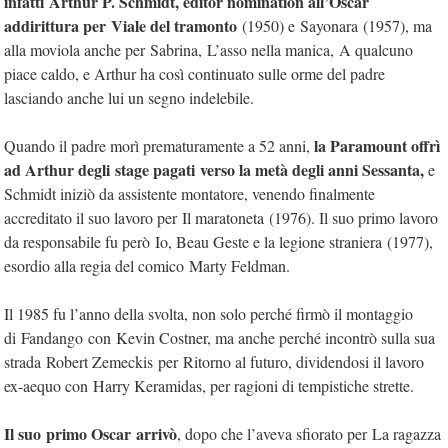
infatti Arthur P. Schmidt, editor nomination all’Oscar
addirittura per Viale del tramonto
(1950) e Sayonara (1957), ma
alla moviola anche per Sabrina, L’asso nella manica, A qualcuno
piace caldo, e Arthur ha così continuato sulle orme del padre
lasciando anche lui un segno indelebile.
la Paramount offrì
Quando il padre morì prematuramente a 52 anni,
ad Arthur degli stage pagati verso la metà degli anni Sessanta,
e
Schmidt iniziò da assistente montatore, venendo finalmente
accreditato il suo lavoro per Il maratoneta (1976). Il suo primo lavoro
da responsabile fu però Io, Beau Geste e la legione straniera (1977),
esordio alla regia del comico Marty Feldman.
Il 1985 fu l’anno della svolta, non solo perché firmò il montaggio
di Fandango con Kevin Costner, ma anche perché incontrò sulla sua
strada Robert Zemeckis per Ritorno al futuro, dividendosi il lavoro
ex-aequo con Harry Keramidas, per ragioni di tempistiche strette.
Il suo primo Oscar arrivò
, dopo che l’aveva sfiorato per La ragazza