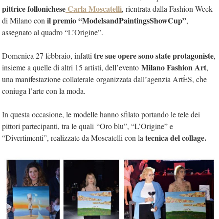
pittrice follonichese
Carla Moscatelli
, rientrata dalla Fashion Week
il premio “ModelsandPaintingsShowCup”
di Milano con
,
assegnato al quadro “L’Origine”.
tre sue opere sono state protagoniste
Domenica 27 febbraio, infatti
,
Milano Fashion Art
insieme a quelle di altri 15 artisti, de
ll’evento
,
una manifestazione collaterale
organizzata dall’agenzia ArtÈS, che
coniuga l’arte con la moda.
In questa occasione, le modelle
hanno sfilato portando le tele dei
pittori partecipanti, tra le quali
“Oro blu”, “L’Origine” e
tecnica del collage.
“Divertimenti”, realizzate da
Moscatelli
con la