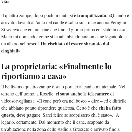
via
».
si è tranquillizzato
Il quattro zampe, dopo pochi minuti,
. «Quando è
arrivato davanti all’auto del canile è salito su – dice ancora Perugini –
Si vedeva che era un cane che fino al giorno prima era stato in casa.
Ma io mi domando: come si fa ad abbandonare un cane legandolo a
Ha rischiato di essere sbranato dai
un albero nel bosco?
cinghiali
».
La proprietaria: «Finalmente lo
riportiamo a casa»
Il bellissimo quattro zampe è stato portato al canile municipale. Nel
ci sono anche le telecamere
terreno dell’uomo, a Roselle,
di
videosorveglianza. «Il cane però era nel bosco – dice – ed è difficile
chi ha fatto
che abbiano potuto riprendere qualcosa. Certo è che
questo, deve pagare
. Sarei felice se scoprissero chi è stato». A
legarlo, certamente. Dal momento che il cane, scappato da
un’abitazione nella zona dello stadio a Grosseto è arrivato fino a