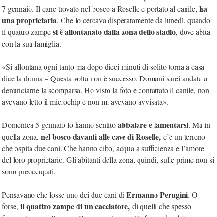
ha
7 gennaio. Il cane trovato nel bosco a Roselle e portato al canile,
una proprietaria
. Che lo cercava disperatamente da lunedì, quando
si è allontanato dalla zona dello stadio
il quattro zampe
, dove abita
con la sua famiglia.
«Si allontana ogni tanto ma dopo dieci minuti di solito torna a casa –
dice la donna – Questa volta non è successo. Domani sarei andata a
denunciarne la scomparsa. Ho visto la foto e contattato il canile, non
avevano letto il microchip e non mi avevano avvisata».
abbaiare e lamentarsi
Domenica 5 gennaio lo hanno sentito
. Ma in
nel bosco davanti alle cave di Roselle,
quella zona,
c’è un terreno
che ospita due cani. Che hanno cibo, acqua a sufficienza e l’amore
del loro proprietario. Gli abitanti della zona, quindi, sulle prime non si
sono preoccupati.
Ermanno Perugini
Pensavano che fosse uno dei due cani di
. O
il quattro zampe di un cacciatore,
forse,
di quelli che spesso