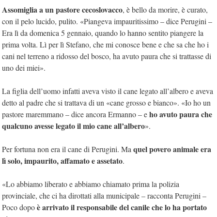
Assomiglia a un pastore cecoslovacco
, è bello da morire, è curato,
con il pelo lucido, pulito. «Piangeva impauritissimo – dice Perugini –
Era lì da domenica 5 gennaio, quando lo hanno sentito piangere la
prima volta. Lì per lì Stefano, che mi conosce bene e che sa che ho i
cani nel terreno a ridosso del bosco, ha avuto paura che si trattasse di
uno dei miei».
La figlia dell’uomo infatti aveva visto il cane legato all’albero e aveva
detto al padre che si trattava di un «cane grosso e bianco». «Io ho un
ho avuto paura che
pastore maremmano – dice ancora Ermanno – e
qualcuno avesse legato il mio cane all’albero
».
quel povero animale era
Per fortuna non era il cane di Perugini. Ma
lì solo, impaurito, affamato e assetato
.
«Lo abbiamo liberato e abbiamo chiamato prima la polizia
provinciale, che ci ha dirottati alla municipale – racconta Perugini –
è arrivato il responsabile del canile che lo ha portato
Poco dopo