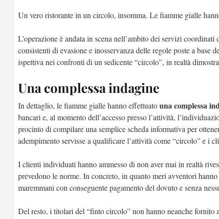
Un vero ristorante in un circolo, insomma. Le fiamme gialle han
L’operazione è andata in scena nell’ambito dei servizi coordinati 
consistenti di evasione e inosservanza delle regole poste a base del
ispettiva nei confronti di un sedicente “circolo”, in realtà dimostr
Una complessa indagine
una complessa ind
In dettaglio, le fiamme gialle hanno effettuato
bancari e, al momento dell’accesso presso l’attività, l’individuazion
procinto di compilare una semplice scheda informativa per ottener
adempimento servisse a qualificare l’attività come “circolo” e i cl
I clienti individuati hanno ammesso di non aver mai in realtà rives
prevedono le norme. In concreto, in quanto meri avventori hanno frui
maremmani con conseguente pagamento del dovuto e senza nessun al
Del resto, i titolari del “finto circolo” non hanno neanche fornito