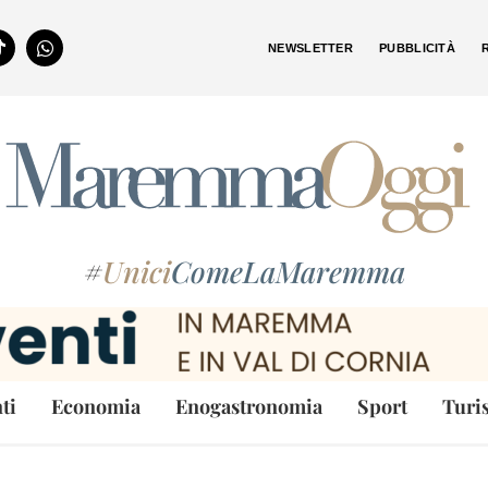
NEWSLETTER
PUBBLICITÀ
#
Unici
ComeLaMaremma
ti
Economia
Enogastronomia
Sport
Turi