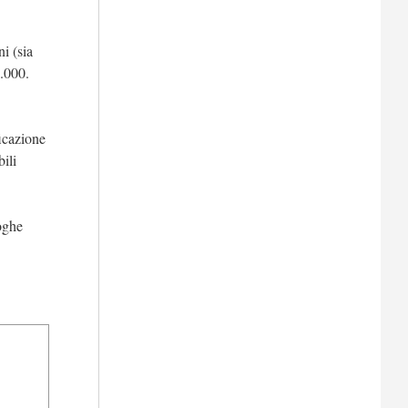
ni (sia
0.000.
ficazione
bili
loghe