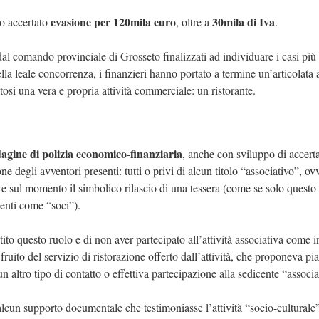
evasione per 120mila euro
30mila di Iva
no accertato
, oltre a
.
dal comando provinciale di Grosseto finalizzati ad individuare i casi più
la leale concorrenza, i finanzieri hanno portato a termine un’articolata a
atosi una vera e propria attività commerciale: un ristorante.
agine di polizia economico-finanziaria
, anche con sviluppo di accert
e degli avventori presenti: tutti o privi di alcun titolo “associativo”, ov
e sul momento il simbolico rilascio di una tessera (come se solo questo
ienti come “soci”).
tito questo ruolo e di non aver partecipato all’attività associativa come 
to del servizio di ristorazione offerto dall’attività, che proponeva piatt
tro tipo di contatto o effettiva partecipazione alla sedicente “associ
 alcun supporto documentale che testimoniasse l’attività “socio-culturale”