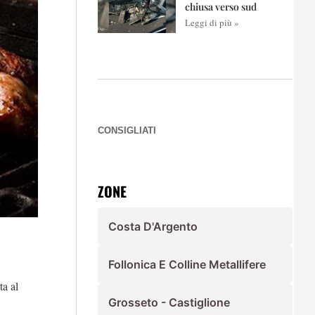
chiusa verso sud
Leggi di più »
CONSIGLIATI
ZONE
Costa D'Argento
Follonica E Colline Metallifere
ta al
Grosseto - Castiglione