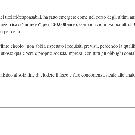
 dei titolari/responsabili, ha fatto emergere come nel corso degli ultimi an
essi ricavi “in nero” per 120.000 euro
, con violazioni Iva per altri 3
lo per cena.
nto circolo” non abbia rispettato i requisiti previsti, perdendo la quali
piuttosto quale vera e proprio società/impresa, con tutti gli obblighi conta
nistico al solo fine di eludere il fisco e fare concorrenza sleale alle ana