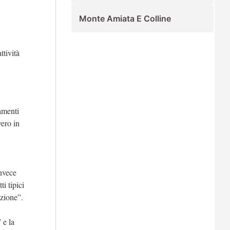
Monte Amiata E Colline
ttività
amenti
vero in
invece
i tipici
azione”.
 e la