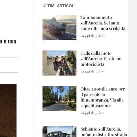
ULTIMI ARTICOLI
Tamponamento
sull’Aurelia. Sei auto
coinvolte, una si ribalta
Leggi di più »
co e non
Cade dalla moto
sull’Aurelia. Ferito un
motociclista
Leggi di più »
Oltre 200mila euro per
il parco della
Rimembranza. Via alla
riqualificazione
Leggi di più »
Schianto sull’Aurelia,
un’auto distrutta: strada