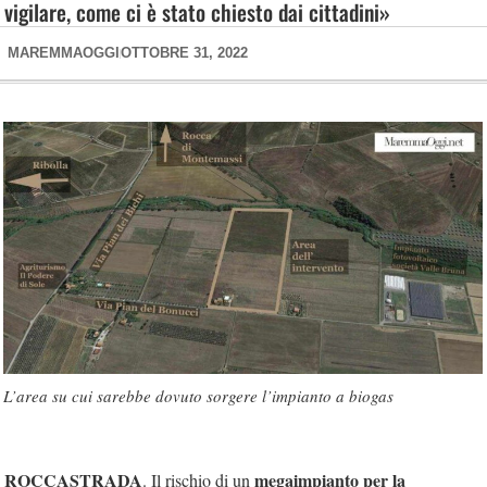
vigilare, come ci è stato chiesto dai cittadini»
MAREMMAOGGI
OTTOBRE 31, 2022
L’area su cui sarebbe dovuto sorgere l’impianto a biogas
ROCCASTRADA
megaimpianto per la
. Il rischio di un