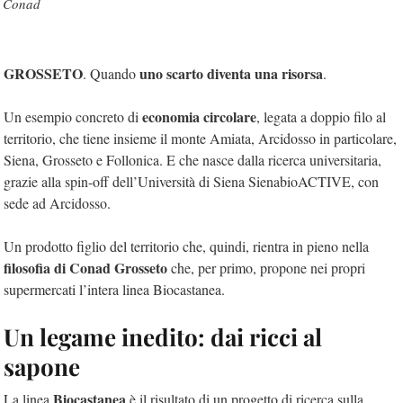
Conad
GROSSETO
uno scarto diventa una risorsa
. Quando
.
economia circolare
Un esempio concreto di
, legata a doppio filo al
territorio, che tiene insieme il monte Amiata, Arcidosso in particolare,
Siena, Grosseto e Follonica. E che nasce dalla ricerca universitaria,
grazie alla spin-off dell’Università di Siena SienabioACTIVE, con
sede ad Arcidosso.
Un prodotto figlio del territorio che, quindi, rientra in pieno nella
filosofia di Conad Grosseto
che, per primo, propone nei propri
supermercati l’intera linea Biocastanea.
Un legame inedito: dai ricci al
sapone
Biocastanea
La linea
è il risultato di un progetto di ricerca sulla