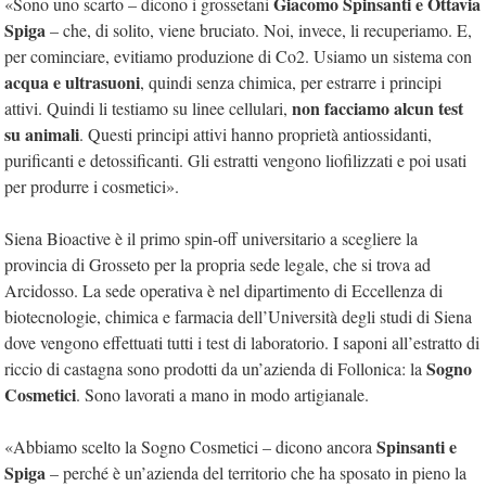
Giacomo Spinsanti e Ottavia
«Sono uno scarto – dicono i grossetani
Spiga
– che, di solito, viene bruciato. Noi, invece, li recuperiamo. E,
per cominciare, evitiamo produzione di Co2. Usiamo un sistema con
acqua e ultrasuoni
, quindi senza chimica, per estrarre i principi
non facciamo alcun test
attivi. Quindi li testiamo su linee cellulari,
su animali
. Questi principi attivi hanno proprietà antiossidanti,
purificanti e detossificanti. Gli estratti vengono liofilizzati e poi usati
per produrre i cosmetici».
Siena Bioactive è il primo spin-off universitario a scegliere la
provincia di Grosseto per la propria sede legale, che si trova ad
Arcidosso. La sede operativa è nel dipartimento di Eccellenza di
biotecnologie, chimica e farmacia dell’Università degli studi di Siena
dove vengono effettuati tutti i test di laboratorio. I saponi all’estratto di
Sogno
riccio di castagna sono prodotti da un’azienda di Follonica: la
Cosmetici
. Sono lavorati a mano in modo artigianale.
Spinsanti e
«Abbiamo scelto la Sogno Cosmetici – dicono ancora
Spiga
– perché è un’azienda del territorio che ha sposato in pieno la