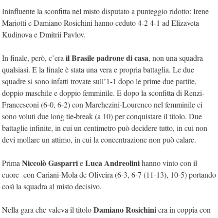
Ininfluente la sconfitta nel misto disputato a punteggio ridotto: Irene
Mariotti e Damiano Rosichini hanno ceduto 4-2 4-1 ad Elizaveta
Kudinova e Dmitrii Pavlov.
il Brasile padrone di casa
In finale, però, c’era
, non una squadra
qualsiasi. E la finale è stata una vera e propria battaglia. Le due
squadre si sono infatti trovate sull’1-1 dopo le prime due partite,
doppio maschile e doppio femminile. E dopo la sconfitta di Renzi-
Francesconi (6-0, 6-2) con Marchezini-Lourenco nel femminile ci
sono voluti due long tie-break (a 10) per conquistare il titolo. Due
battaglie infinite, in cui un centimetro può decidere tutto, in cui non
devi mollare un attimo, in cui la concentrazione non può calare.
Niccolò Gasparri
Luca Andreolini
Prima
e
hanno vinto con il
cuore con Cariani-Mola de Oliveira (6-3, 6-7 (11-13), 10-5) portando
così la squadra al misto decisivo.
Damiano Rosichini
Nella gara che valeva il titolo
era in coppia con