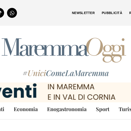
NEWSLETTER
PUBBLICITÀ
#
Unici
ComeLaMaremma
ti
Economia
Enogastronomia
Sport
Turi