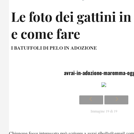
Le foto dei gattini i
e come fare
I BATUFFOLI DI PELO IN ADOZIONE
avrai-in-adozione-maremma-ogg
Immagine 19 di 19
Chiunque fosse interessato può scrivere a avrai.ribolla@gmail.com