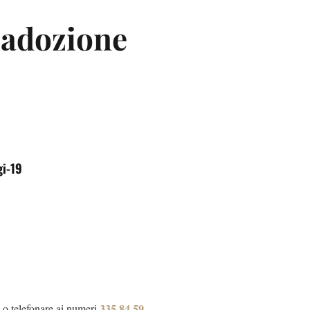
n adozione
i-19
335 84 59
 o telefonare ai numeri