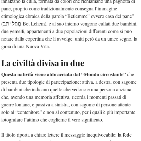
innalzano la culla, formata da colori che richiamano una pagnotta di
pane, proprio come tradizionalmente consegna l’immagine
etimologica ebraica della parola “Betlemme” ovvero casa del pane”
(םֶחֶל יתֵּב Bet Lehem), e al suo interno vengono cullati due bambini,
due gemelli, appartenenti a due popolazioni differenti come si può
notare dalla copertina che li avvolge, uniti però da un unico segno, la
gioia di una Nuova Vita.
La civiltà divisa in due
Questa natività viene abbracciata dal “Mondo circostante”
che
presenta due tipologie di partecipazione: attiva, a destra, con sagome
di bambini che indicano quello che vedono e una persona anziana
che, avendo una memoria affettiva, ricorda i momenti passati di
guerre lontane, e passiva a sinistra, con sagome di persone attente
solo al “contenitore” e non al contenuto, per i quali è più importante
fotografare l’attimo che coglierne il vero significato.
la fede
Il titolo riporta a chiare lettere il messaggio inequivocabile: