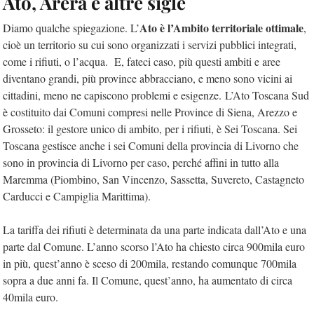
Ato, Arera e altre sigle
Ato è l’Ambito territoriale ottimale
Diamo qualche spiegazione. L’
,
cioè un territorio su cui sono organizzati i servizi pubblici integrati,
come i rifiuti, o l’acqua. E, fateci caso, più questi ambiti e aree
diventano grandi, più province abbracciano, e meno sono vicini ai
cittadini, meno ne capiscono problemi e esigenze. L’Ato Toscana Sud
è costituito dai Comuni compresi nelle Province di Siena, Arezzo e
Grosseto: il gestore unico di ambito, per i rifiuti, è Sei Toscana. Sei
Toscana gestisce anche i sei Comuni della provincia di Livorno che
sono in provincia di Livorno per caso, perché affini in tutto alla
Maremma (Piombino, San Vincenzo, Sassetta, Suvereto, Castagneto
Carducci e Campiglia Marittima).
La tariffa dei rifiuti è determinata da una parte indicata dall’Ato e una
parte dal Comune. L’anno scorso l’Ato ha chiesto circa 900mila euro
in più, quest’anno è sceso di 200mila, restando comunque 700mila
sopra a due anni fa. Il Comune, quest’anno, ha aumentato di circa
40mila euro.