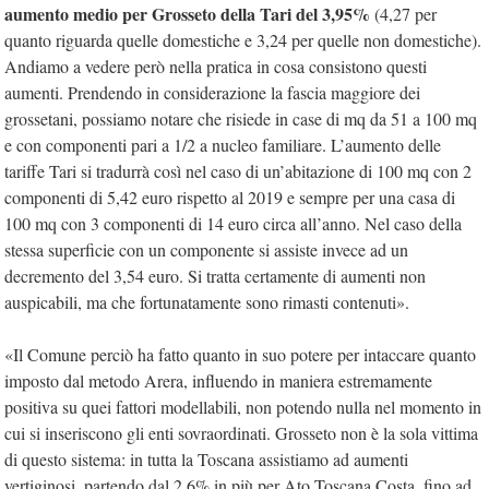
aumento medio per Grosseto della Tari del 3,95%
(4,27 per
quanto riguarda quelle domestiche e 3,24 per quelle non domestiche).
Andiamo a vedere però nella pratica in cosa consistono questi
aumenti. Prendendo in considerazione la fascia maggiore dei
grossetani, possiamo notare che risiede in case di mq da 51 a 100 mq
e con componenti pari a 1/2 a nucleo familiare. L’aumento delle
tariffe Tari si tradurrà così nel caso di un’abitazione di 100 mq con 2
componenti di 5,42 euro rispetto al 2019 e sempre per una casa di
100 mq con 3 componenti di 14 euro circa all’anno. Nel caso della
stessa superficie con un componente si assiste invece ad un
decremento del 3,54 euro. Si tratta certamente di aumenti non
auspicabili, ma che fortunatamente sono rimasti contenuti».
«Il Comune perciò ha fatto quanto in suo potere per intaccare quanto
imposto dal metodo Arera, influendo in maniera estremamente
positiva su quei fattori modellabili, non potendo nulla nel momento in
cui si inseriscono gli enti sovraordinati. Grosseto non è la sola vittima
di questo sistema: in tutta la Toscana assistiamo ad aumenti
vertiginosi, partendo dal 2,6% in più per Ato Toscana Costa, fino ad