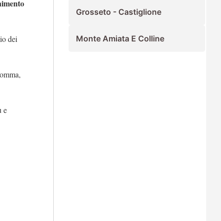
nimento
Grosseto - Castiglione
io dei
Monte Amiata E Colline
nsomma,
ù e