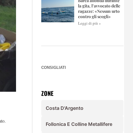
Barca affonda durante
la gita, l’avvocato delle
ragazze: «Nessun urto
contro gli scogli»
Leggi di più »
CONSIGLIATI
ZONE
Costa D'Argento
ato.
Follonica E Colline Metallifere