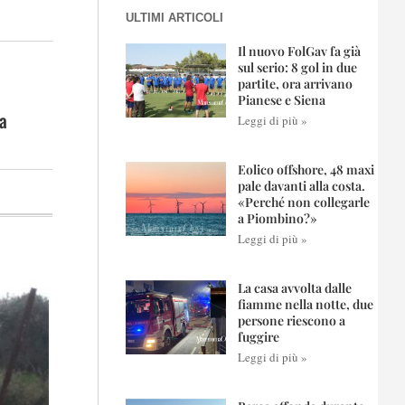
ULTIMI ARTICOLI
Il nuovo FolGav fa già
sul serio: 8 gol in due
partite, ora arrivano
Pianese e Siena
da
Leggi di più »
Eolico offshore, 48 maxi
pale davanti alla costa.
«Perché non collegarle
a Piombino?»
Leggi di più »
La casa avvolta dalle
fiamme nella notte, due
persone riescono a
fuggire
Leggi di più »