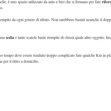
rifor
selle, è uno spazio utilizzato da auto e bici che si fermano per fare
co.
 riempito da ogni genere di rifiuto. Non sarebbero bastati neanche il dopp
sedia
 una
e tante scatole buste riempite di chissà quale altro oggetto. I
so tempo deve essere risultato troppo complicato fare qualche Km in pi
 per il ritiro a domicilio.