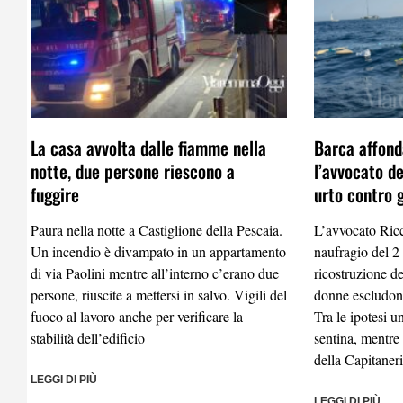
La casa avvolta dalle fiamme nella
Barca affond
notte, due persone riescono a
l’avvocato d
fuggire
urto contro g
Paura nella notte a Castiglione della Pescaia.
L’avvocato Ricc
Un incendio è divampato in un appartamento
naufragio del 2 
di via Paolini mentre all’interno c’erano due
ricostruzione d
persone, riuscite a mettersi in salvo. Vigili del
donne escludono
fuoco al lavoro anche per verificare la
Tra le ipotesi 
stabilità dell’edificio
sentina, mentre
della Capitaner
LEGGI DI PIÙ
LEGGI DI PIÙ