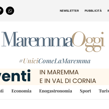
NEWSLETTER
PUBBLICITÀ
#
Unici
ComeLaMaremma
ti
Economia
Enogastronomia
Sport
Turi