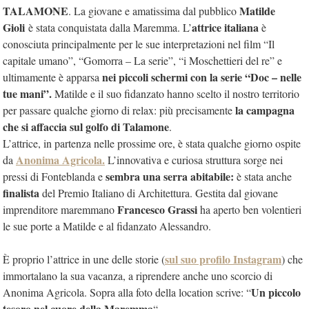
TALAMONE
Matilde
. La giovane e amatissima dal pubblico
Gioli
attrice italiana
è stata conquistata dalla Maremma. L’
è
conosciuta principalmente per le sue interpretazioni nel film “Il
capitale umano”, “Gomorra – La serie”, “i Moschettieri del re” e
nei piccoli schermi con la serie “Doc – nelle
ultimamente è apparsa
tue mani”.
Matilde e il suo fidanzato hanno scelto il nostro territorio
la campagna
per passare qualche giorno di relax: più precisamente
che si affaccia sul golfo di Talamone
.
L’attrice, in partenza nelle prossime ore, è stata qualche giorno ospite
Anonima Agricola.
da
L’innovativa e curiosa struttura sorge nei
sembra una serra abitabile:
pressi di Fonteblanda e
è stata anche
finalista
del Premio Italiano di Architettura. Gestita dal giovane
Francesco Grassi
imprenditore maremmano
ha aperto ben volentieri
le sue porte a Matilde e al fidanzato Alessandro.
sul suo profilo Instagram
È proprio l’attrice in une delle storie (
) che
immortalano la sua vacanza, a riprendere anche uno scorcio di
Un piccolo
Anonima Agricola. Sopra alla foto della location scrive: “
tesoro nel cuore della Maremma
“.