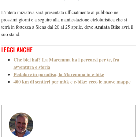
L’intera iniziativa sarà presentata ufficialmente al pubblico nei
prossimi giorni e a seguire alla manifestazione cicloturistica che si
Amiata Bike
terrà in fortezza a Siena dal 20 al 25 aprile, dove
avrà il
suo stand.
LEGGI ANCHE
Che bici hai? La Maremma ha i percorsi per te, fra
avventura e storia
Pedalare in paradiso, la Maremma in e-bike
400 km di sentieri per mbk e e-bike: ecco le nuove mappe