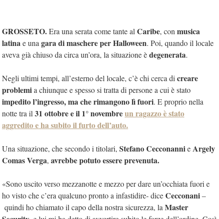
GROSSETO.
Caribe
musica
Era una serata come tante al
, con
latina
gara di maschere per Halloween
e una
. Poi, quando il locale
degenerata
aveva già chiuso da circa un’ora, la situazione è
.
creare
Negli ultimi tempi, all’esterno del locale, c’è chi cerca di
problemi
a chiunque e spesso si tratta di persone a cui è stato
impedito l’ingresso, ma che rimangono lì fuori
. E proprio nella
31 ottobre e il 1° novembre
un ragazzo è stato
notte tra il
aggredito e ha subito il furto dell’auto.
Stefano Cecconanni
Argely
Una situazione, che secondo i titolari,
e
Comas Verga
avrebbe potuto essere prevenuta.
,
«Sono uscito verso mezzanotte e mezzo per dare un’occhiata fuori e
Cecconani
ho visto che c’era qualcuno pronto a infastidire- dice
–
Master
quindi ho chiamato il capo della nostra sicurezza, la
Security
, e lui mi ha detto di avvertire subito le forze dell’ordine. Così