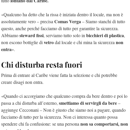
lontano dal Caribe.
tutto
«Qualcuno ha detto che la rissa è iniziata dentro il locale, ma non è
Comas Verga
assolutamente vero – precisa
– Siamo stanchi di tutto
questo, anche perché facciamo di tutto per garantire la sicurezza.
steward fissi
bicchieri di plastica
Abbiamo
, serviamo tutto solo in
,
vetro
non
non escono bottiglie di
dal locale e chi mina la sicurezza
entra
»
.
Chi disturba resta fuori
Prima di entrare al Caribe viene fatta la selezione e chi potrebbe
creare disagi non entra.
«Quando ci accorgiamo che qualcuno compra da bere dentro e poi lo
smettiamo di servirgli da bere
passa a chi disturba all’esterno,
–
aggiunge Cecconani – Non è giusto che siamo noi a pagare, quando
facciamo di tutto per la sicurezza. Non ci interessa quanto possa
non sa comportarsi, non
spendere chi fa confusione: se una persona