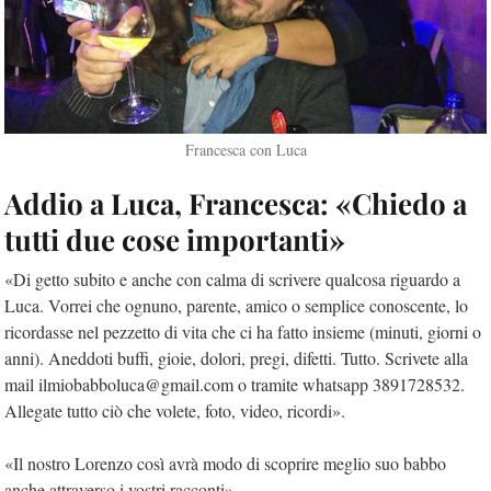
Francesca con Luca
Addio a Luca, Francesca: «Chiedo a
tutti due cose importanti»
«Di getto subito e anche con calma di scrivere qualcosa riguardo a
Luca. Vorrei che ognuno, parente, amico o semplice conoscente, lo
ricordasse nel pezzetto di vita che ci ha fatto insieme (minuti, giorni o
anni). Aneddoti buffi, gioie, dolori, pregi, difetti. Tutto. Scrivete alla
mail ilmiobabboluca@gmail.com o tramite whatsapp 3891728532.
Allegate tutto ciò che volete, foto, video, ricordi».
«Il nostro Lorenzo così avrà modo di scoprire meglio suo babbo
anche attraverso i vostri racconti».