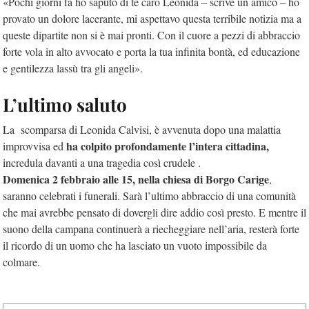
«Pochi giorni fa ho saputo di te caro Leonida – scrive un amico – ho
provato un dolore lacerante, mi aspettavo questa terribile notizia ma a
queste dipartite non si è mai pronti. Con il cuore a pezzi di abbraccio
forte vola in alto avvocato e porta la tua infinita bontà, ed educazione
e gentilezza lassù tra gli angeli».
L’ultimo saluto
La scomparsa di Leonida Calvisi, è avvenuta dopo una malattia
ha colpito profondamente l’intera cittadina,
improvvisa ed
incredula davanti a una tragedia così crudele .
Domenica 2 febbraio alle 15, nella chiesa di Borgo Carige
,
saranno celebrati i funerali. Sarà l’ultimo abbraccio di una comunità
che mai avrebbe pensato di dovergli dire addio così presto. E mentre il
suono della campana continuerà a riecheggiare nell’aria, resterà forte
il ricordo di un uomo che ha lasciato un vuoto impossibile da
colmare.