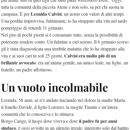
tutta la comunità della piccola Atene e non solo, sa per chi suona la
Leonida Calvisi
campana. È per
, un uomo con valori di altri tempi.
Una perdita improvvisa, fulminante, lo ha strappato alla vita nel tardo
pomeriggio di venerdì 31 gennaio.
Nel giro di pochi giorni si è consumato tutto, senza la possibilità di
potersene rendere conto. Un fulmine a ciel sereno. Il 6 gennaio scorso
gli è stata diagnosticata una terribile malattia che lo ha strappato alla
Calvisi era molto più di un
vita e ai suoi cari in soli 25 giorni.
brillante avvocato
: era un’anima gentile, un amico leale, un figlio, un
fratello, un padre affettuoso.
Un vuoto incolmabile
Leonida, 58 anni, se n’è andato lasciando nel dolore la madre Maria,
il fratello Davide, il figlio Lorenzo, la moglie Tinatin e un’intera
comunità che lo conosceva e lo stimava.
il padre fu per anni
Borgo Carige, il luogo dove viveva e dove
sindaco
, è oggi avvolto in un silenzio irreale, interrotto solo dal battito