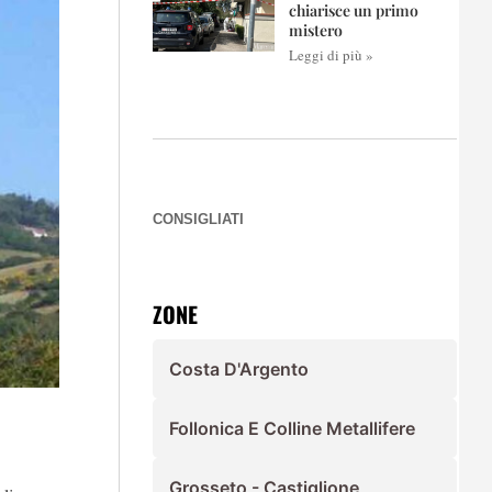
chiarisce un primo
mistero
Leggi di più »
CONSIGLIATI
ZONE
Costa D'Argento
Follonica E Colline Metallifere
Grosseto - Castiglione