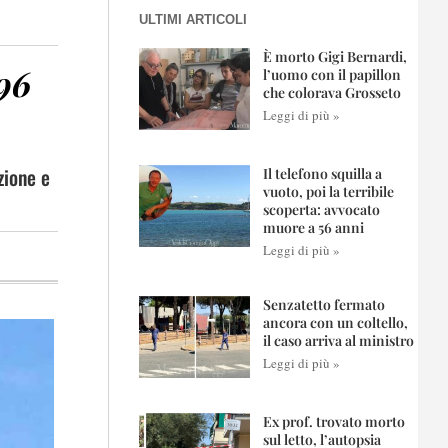
ULTIMI ARTICOLI
È morto Gigi Bernardi,
 96
l’uomo con il papillon
che colorava Grosseto
Leggi di più »
zione e
Il telefono squilla a
vuoto, poi la terribile
scoperta: avvocato
muore a 56 anni
Leggi di più »
Senzatetto fermato
ancora con un coltello,
il caso arriva al ministro
Leggi di più »
Ex prof. trovato morto
sul letto, l’autopsia