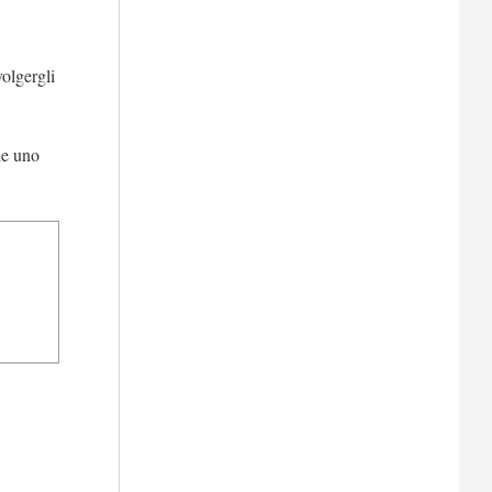
volgergli
de uno