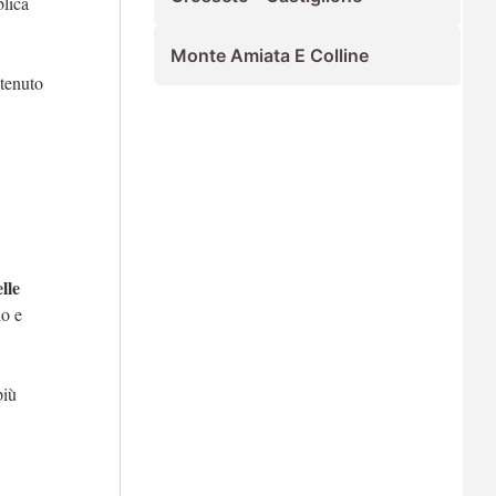
blica
Monte Amiata E Colline
ntenuto
lle
lo e
più