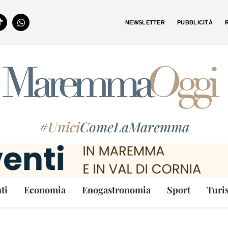
NEWSLETTER
PUBBLICITÀ
#
Unici
ComeLaMaremma
ti
Economia
Enogastronomia
Sport
Turi