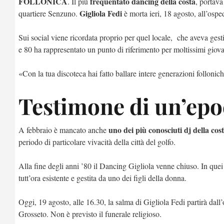
FOLLONICA
frequentato dancing della costa
. Il più
, portava
Gigliola Fedi
quartiere Senzuno.
è morta ieri, 18 agosto, all’os
Sui social viene ricordata proprio per quel locale, che aveva gesti
e 80 ha rappresentato un punto di riferimento per moltissimi giova
«Con la tua discoteca hai fatto ballare intere generazioni follonich
Testimone di un’epo
uno dei più conosciuti dj della cos
A febbraio è mancato anche
periodo di particolare vivacità della città del golfo.
Alla fine degli anni ’80 il Dancing Gigliola venne chiuso. In quei 
tutt’ora esistente e gestita da uno dei figli della donna.
Oggi, 19 agosto, alle 16.30, la salma di Gigliola Fedi partirà dall
Grosseto. Non è previsto il funerale religioso.