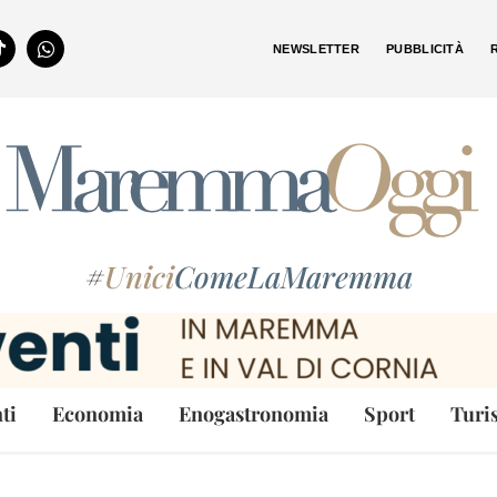
NEWSLETTER
PUBBLICITÀ
#
Unici
ComeLaMaremma
ti
Economia
Enogastronomia
Sport
Turi