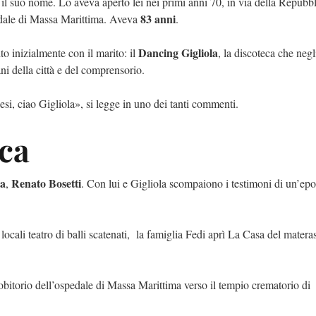
 il suo nome. Lo aveva aperto lei nei primi anni 70, in via della Repubbl
83 anni
pedale di Massa Marittima. Aveva
.
Dancing Gigliola
to inizialmente con il marito: il
,
la discoteca che negl
ni della città e del comprensorio.
esi, ciao Gigliola», si legge in uno dei tanti commenti.
ca
ta
Renato Bosetti
,
. Con lui e Gigliola scompaiono i testimoni di un’ep
locali teatro di balli scatenati, la famiglia Fedi aprì La Casa del matera
’obitorio dell’ospedale di Massa Marittima verso il tempio crematorio di