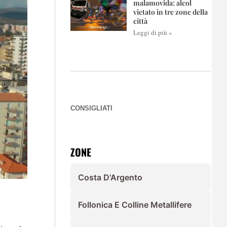
malamovida: alcol
vietato in tre zone della
città
Leggi di più »
CONSIGLIATI
ZONE
Costa D'Argento
Follonica E Colline Metallifere