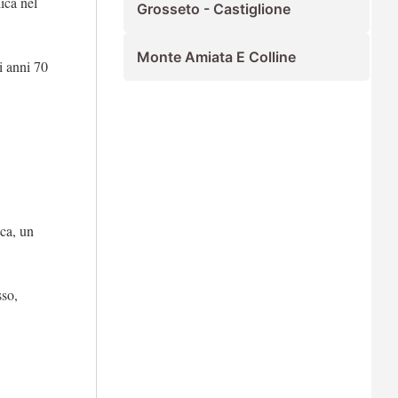
ica nel
Grosseto - Castiglione
Monte Amiata E Colline
i anni 70
oca, un
sso,