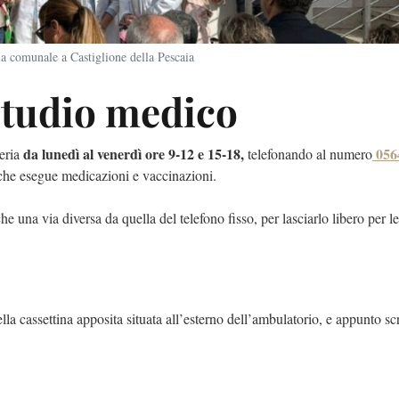
a comunale a Castiglione della Pescaia
studio medico
da lunedì al venerdì ore 9-12 e 15-18,
056
teria
telefonando al numero
he esegue medicazioni e vaccinazioni.
he una via diversa da quella del telefono fisso, per lasciarlo libero per l
lla ⁠cassettina apposita situata all’esterno dell’ambulatorio, e appunto sc