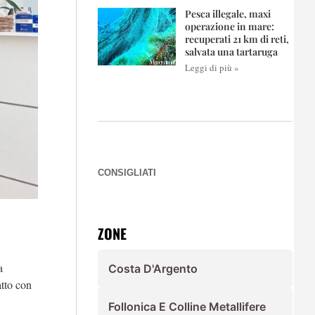
Pesca illegale, maxi
operazione in mare:
recuperati 21 km di reti,
salvata una tartaruga
Leggi di più »
CONSIGLIATI
ZONE
a
Costa D'Argento
atto con
Follonica E Colline Metallifere