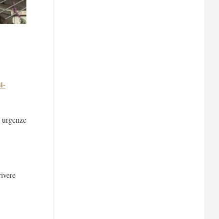
4-
e urgenze
rivere