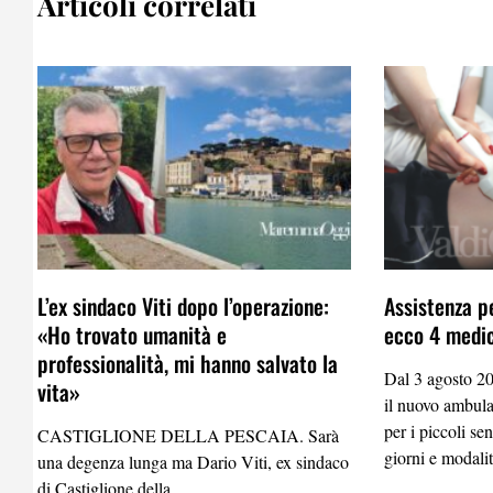
Articoli correlati
L’ex sindaco Viti dopo l’operazione:
Assistenza p
«Ho trovato umanità e
ecco 4 medici
professionalità, mi hanno salvato la
Dal 3 agosto 20
vita»
il nuovo ambulat
per i piccoli se
CASTIGLIONE DELLA PESCAIA. Sarà
giorni e modali
una degenza lunga ma Dario Viti, ex sindaco
di Castiglione della