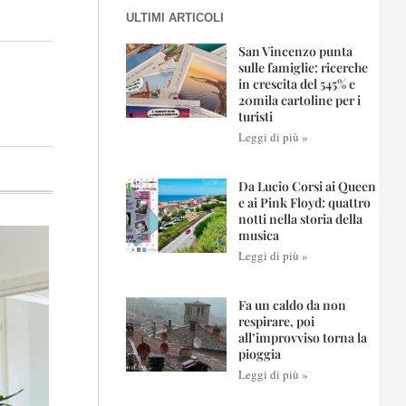
ULTIMI ARTICOLI
San Vincenzo punta
sulle famiglie: ricerche
in crescita del 545% e
20mila cartoline per i
turisti
Leggi di più »
Da Lucio Corsi ai Queen
e ai Pink Floyd: quattro
notti nella storia della
musica
Leggi di più »
Fa un caldo da non
respirare, poi
all’improvviso torna la
pioggia
Leggi di più »