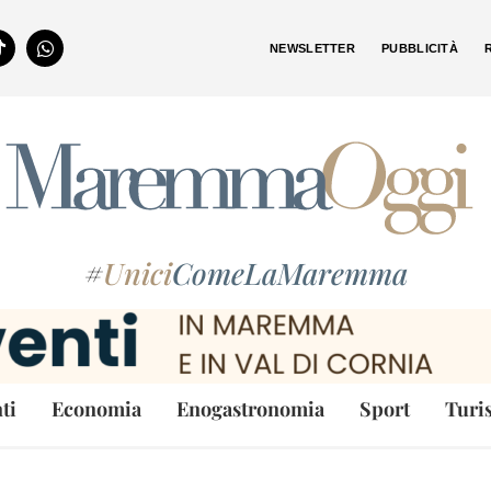
NEWSLETTER
PUBBLICITÀ
#
Unici
ComeLaMaremma
ti
Economia
Enogastronomia
Sport
Turi