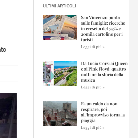
ULTIMI ARTICOLI
San Vincenzo punta
sulle famiglie: ricerche
in crescita del 545% e
20mila cartoline per i
turisti
Leggi di più »
ato
Da Lucio Corsi ai Queen
e ai Pink Floyd: quattro
notti nella storia della
musica
Leggi di più »
Fa un caldo da non
respirare, poi
all’improvviso torna la
pioggia
Leggi di più »