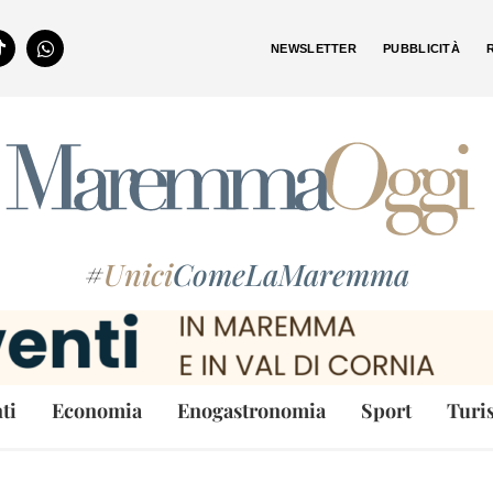
NEWSLETTER
PUBBLICITÀ
#
Unici
ComeLaMaremma
ti
Economia
Enogastronomia
Sport
Turi