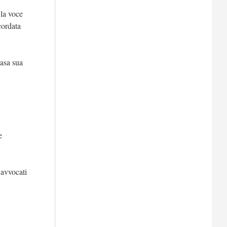
 la voce
icordata
casa sua
e
 avvocati