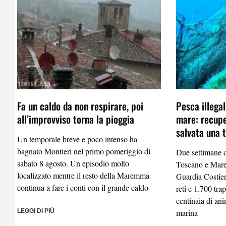
Fa un caldo da non respirare, poi
Pesca illega
all’improvviso torna la pioggia
mare: recupe
salvata una 
Un temporale breve e poco intenso ha
bagnato Montieri nel primo pomeriggio di
Due settimane d
sabato 8 agosto. Un episodio molto
Toscano e Mare
localizzato mentre il resto della Maremma
Guardia Costier
continua a fare i conti con il grande caldo
reti e 1.700 tra
centinaia di ani
LEGGI DI PIÙ
marina