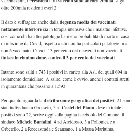
“resistenti” al vaccino sono ancora 20mila
vaccinazioni, i
, sugli
oltre 200mila residenti over12.
degenza media dei vaccinati
Il dato è suffragato anche dalla
,
nettamente inferiore
sia in terapia intensiva che i malattie infettive,
così come chi ha altre patologie ha meno probabilità di morte in caso
di infezione da Covid, rispetto a chi non ha particolari patologie, ma
non è vaccinato. Circa il 13 per cento dei ricoverati non vaccinati
finisce in rianimazione,
contro il 3 per cento dei vaccinati
.
Intanto sono saliti a 743 i positivi in carico alla Asl, dei quali 694 in
isolamento domiciliare, A salire, come è ovvio, anche i contatti stretti
in quarantena che passano a 1.592.
distribuzione geografica dei positivi
Per quanto riguarda la
, 21 sono
Castel del Piano
stati individuati a Grosseto, 5 a
, dove in totale i
positivi sono 22, scrive oggi sulla pagina facebook del Comune, il
Michele Bartalini
sindaco
. 4 ad Arcidosso, 3 a
Follonica e a
Orbetello, 2 a Roccastrada e Scansano, 1 a Massa Marittima.