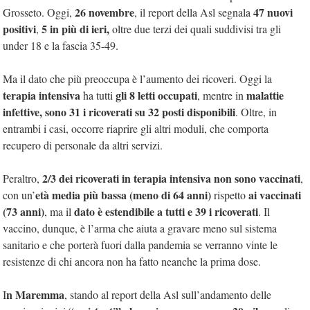
26 novembre
47 nuovi
Grosseto. Oggi,
, il report della Asl segnala
positivi
5
in più di ieri,
,
oltre due terzi dei quali suddivisi tra gli
under 18 e la fascia 35-49.
Ma il dato che più preoccupa è l’aumento dei ricoveri. Oggi la
terapia intensiva
gli 8 letti occupati
malattie
ha tutti
, mentre in
infettive, sono 31 i ricoverati su 32 posti disponibili
. Oltre, in
entrambi i casi, occorre riaprire gli altri moduli, che comporta
recupero di personale da altri servizi.
2/3 dei ricoverati in terapia intensiva non sono vaccinati
Peraltro,
,
età media più bassa (meno di 64 anni)
ai vaccinati
con un’
rispetto
(73 anni)
dato è estendibile a tutti e 39 i ricoverati
, ma il
. Il
vaccino, dunque, è l’arma che aiuta a gravare meno sul sistema
sanitario e che porterà fuori dalla pandemia se verranno vinte le
resistenze di chi ancora non ha fatto neanche la prima dose.
n Maremma
I
, stando al report della Asl sull’andamento delle