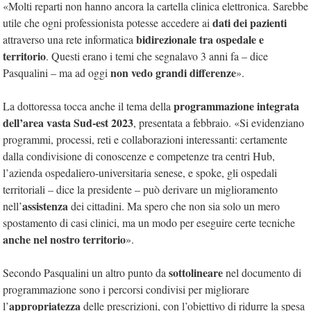
«Molti reparti non hanno ancora la cartella clinica elettronica. Sarebbe
dati dei pazienti
utile che ogni professionista potesse accedere ai
bidirezionale tra ospedale e
attraverso una rete informatica
territorio
. Questi erano i temi che segnalavo 3 anni fa – dice
non vedo grandi differenze
Pasqualini – ma ad oggi
».
programmazione integrata
La dottoressa tocca anche il tema della
dell’area vasta Sud-est 2023
, presentata a febbraio. «Si evidenziano
programmi, processi, reti e collaborazioni interessanti: certamente
dalla condivisione di conoscenze e competenze tra centri Hub,
l’azienda ospedaliero-universitaria senese, e spoke, gli ospedali
territoriali – dice la presidente – può derivare un miglioramento
assistenza
nell’
dei cittadini. Ma spero che non sia solo un mero
spostamento di casi clinici, ma un modo per eseguire certe tecniche
anche nel nostro territorio
».
sottolineare
Secondo Pasqualini un altro punto da
nel documento di
programmazione sono i percorsi condivisi per migliorare
appropriatezza
l’
delle prescrizioni, con l’obiettivo di ridurre la spesa