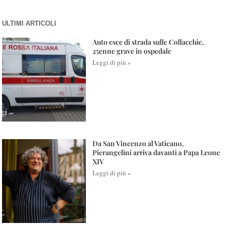
ULTIMI ARTICOLI
Auto esce di strada sulle Collacchie,
25enne grave in ospedale
Leggi di più »
Da San Vincenzo al Vaticano,
Pierangelini arriva davanti a Papa Leone
XIV
Leggi di più »