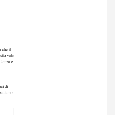
 che il
sito vale
iolenza e
o
ci di
ibadiamo: