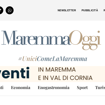
NEWSLETTER
PUBBLICITÀ
#
Unici
ComeLaMaremma
ti
Economia
Enogastronomia
Sport
Turi