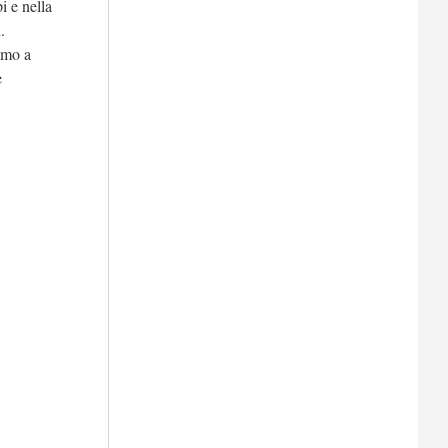
i e nella
.
amo a
e