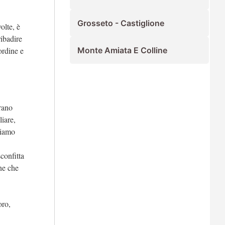
Grosseto - Castiglione
olte, è
ribadire
ordine e
Monte Amiata E Colline
rano
liare,
siamo
confitta
nne che
oro,