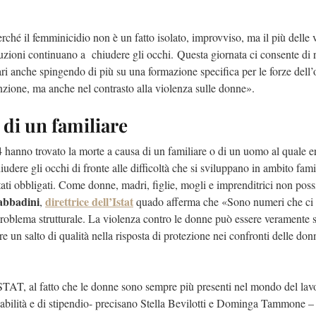
ché il femminicidio non è un fatto isolato, improvviso, ma il più delle v
tituzioni continuano a chiudere gli occhi. Questa giornata ci consente di 
i anche spingendo di più su una formazione specifica per le forze dell’
nzione, ma anche nel contrasto alla violenza sulle donne».
di un familiare
hanno trovato la morte a causa di un familiare o di un uomo al quale e
ere gli occhi di fronte alle difficoltà che si sviluppano in ambito fami
tati obbligati. Come donne, madri, figlie, mogli e imprenditrici non pos
abbadini
direttrice dell’Istat
,
quado afferma che «Sono numeri che ci
oblema strutturale. La violenza contro le donne può essere veramente s
e un salto di qualità nella risposta di protezione nei confronti delle do
ISTAT, al fatto che le donne sono sempre più presenti nel mondo del lav
nsabilità e di stipendio- precisano Stella Bevilotti e Dominga Tammone –