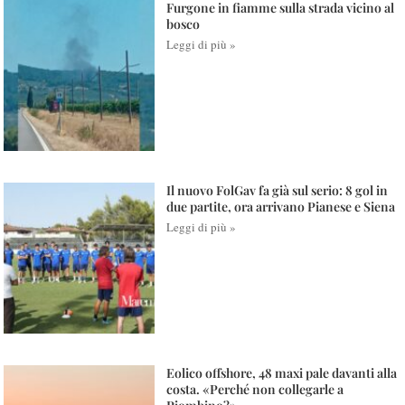
Furgone in fiamme sulla strada vicino al
bosco
Leggi di più »
Il nuovo FolGav fa già sul serio: 8 gol in
due partite, ora arrivano Pianese e Siena
Leggi di più »
Eolico offshore, 48 maxi pale davanti alla
costa. «Perché non collegarle a