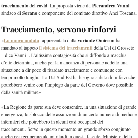
tracciamento
covid
Pierandrea Vanni
del
. La proposta viene da
,
Sorano
sindaco di
e componente del comitato direttivo Anci Toscana.
Tracciamento, servono rinforzi
La nuova ondata
variante Omicron
«
rappresentata dalla
ha
il sistema dei tracciamenti
mandato al tappeto
della Usl di Grosseto
– dice Vanni -. L’altissima contagiosità che si diffonde a macchia
d’olio determina, anche per la mancanza di personale addetto una
situazione a dir poco di ritardato tracciamento e comunque con
tempi molto lunghi. La Usl Sud Est ha bisogno subito di rinforzi che
potrebbero venire con l’impiego da parte del Governo dove possibile
della sanità militare»
«La Regione da parte sua deve consentire, in una situazione di grande
emergenza, lo sblocco delle assunzioni di un certo numero di medici e
infermieri che potrebbero in alcuni casi occuparsi dei
tracciamenti. Serve in questo momento un grande sforzo congiunto
anche per recuperare alcuni ritardi in questa fase del Ministero della