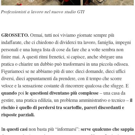
Professionisti a lavoro nel nuovo studio GTI
GROSSETO.
Ormai, tutti noi viviamo giornate sempre più
indaffarate, che ci chiedono di dividerci tra lavoro, famiglia, impegni
personali e una lunga lista di cose da fare che a volte sembra non
finire mai. A questi ritmi frenetici, si capisce, anche sbrigare una
pratica o chiarire un dubbio può trasformarsi in una piccola odissea.
Figuriamoci se ne abbiamo più di uno: dieci domande, dieci uffici
diversi, dieci appuntamenti da prendere, con il tempo che scorre
veloce e la sensazione costante di rincorrere qualcosa che sfugge. E
quando
le questioni diventano più complesse
poi
– una casa da
il
gestire, una pratica edilizia, un problema amministrativo o tecnico –
rischio è quello di perdersi tra scartoffie, pareri discordanti e
risposte parziali.
n questi casi
serve qualcuno che sappia
I
non basta più “informarsi”: