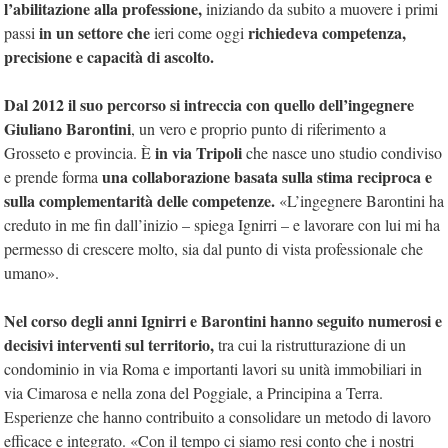
l’abilitazione alla professione,
iniziando da subito a muovere i primi
in un settore che
richiedeva competenza,
passi
ieri come oggi
precisione e capacità di ascolto.
Dal 2012 il suo percorso si intreccia con quello dell’ingegnere
Giuliano Barontini
, un vero e proprio punto di riferimento a
in via Tripoli
Grosseto e provincia. È
che nasce uno studio condiviso
una collaborazione basata sulla stima reciproca e
e prende forma
sulla complementarità delle competenze.
«L’ingegnere Barontini ha
creduto in me fin dall’inizio – spiega Ignirri – e lavorare con lui mi ha
permesso di crescere molto, sia dal punto di vista professionale che
umano».
Nel corso degli anni Ignirri e Barontini hanno seguito numerosi e
decisivi interventi sul territorio,
tra cui la ristrutturazione di un
condominio in via Roma e importanti lavori su unità immobiliari in
via Cimarosa e nella zona del Poggiale, a Principina a Terra.
Esperienze che hanno contribuito a consolidare un metodo di lavoro
efficace e integrato. «Con il tempo ci siamo resi conto che i nostri