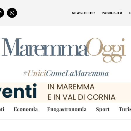
NEWSLETTER
PUBBLICITÀ
#
Unici
ComeLaMaremma
ti
Economia
Enogastronomia
Sport
Turi