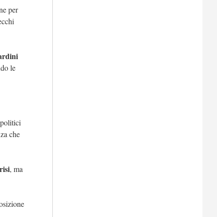
ine per
ecchi
ardini
ndo le
politici
nza che
risi
, ma
posizione