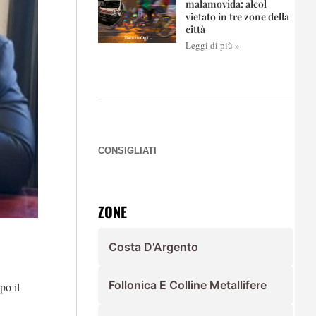
malamovida: alcol
vietato in tre zone della
città
Leggi di più »
CONSIGLIATI
ZONE
Costa D'Argento
Follonica E Colline Metallifere
po il