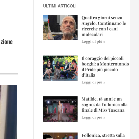
ULTIMI ARTICOLI
Quattro giorni senza
Angelo. Continuano le
ricerche con i cani
molecolari
azione
Leggi di più »
Il coraggio dei piccoli
borghi: a Monterotondo
il Pride più piccolo
d’Italia
Leggi di più »
Matilde, 18 anni e un
sogno: da Follonica alla
finale di Miss Toscana
Leggi di più »
Follonica, stretta sulla