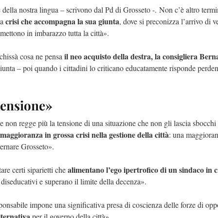
 della nostra lingua – scrivono dal Pd di Grosseto -. Non c’è altro term
crisi che accompagna la sua giunta
la
, dove si preconizza l’arrivo di v
 mettono in imbarazzo tutta la città».
il neo acquisto della destra, la consigliera Bern
 chissà cosa ne pensa
 giunta – poi quando i cittadini lo criticano educatamente risponde perde
tensione»
e non regge più la tensione di una situazione che non gli lascia sbocchi 
 maggioranza in grossa crisi nella gestione della città
: una maggiora
vernare Grosseto».
alimentano l’ego ipertrofico di un sindaco in c
re certi siparietti che
diseducativi e superano il limite della decenza».
sponsabile impone una significativa presa di coscienza delle forze di op
lternativa
per il governo della città».