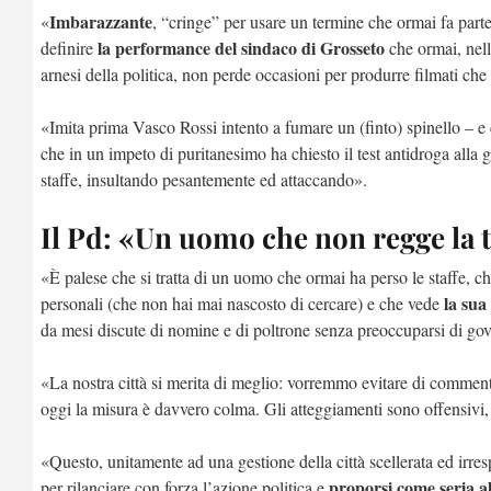
Imbarazzante
«
, “cringe” per usare un termine che ormai fa parte
la performance del sindaco di Grosseto
definire
che ormai, nel
arnesi della politica, non perde occasioni per produrre filmati che
«Imita prima Vasco Rossi intento a fumare un (finto) spinello – e
che in un impeto di puritanesimo ha chiesto il test antidroga alla
staffe, insultando pesantemente ed attaccando».
Il Pd: «Un uomo che non regge la 
«È palese che si tratta di un uomo che ormai ha perso le staffe, ch
la sua
personali (che non hai mai nascosto di cercare) e che vede
da mesi discute di nomine e di poltrone senza preoccuparsi di go
«La nostra città si merita di meglio: vorremmo evitare di commenta
oggi la misura è davvero colma. Gli atteggiamenti sono offensivi, 
«Questo, unitamente ad una gestione della città scellerata ed irre
proporsi come seria a
per rilanciare con forza l’azione politica e