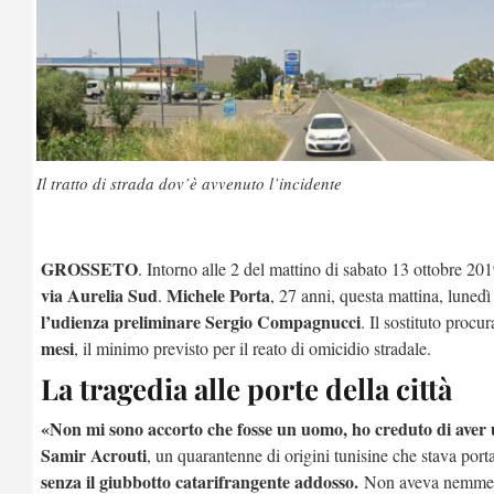
Il tratto di strada dov’è avvenuto l’incidente
GROSSETO
. Intorno alle 2 del mattino di sabato 13 ottobre 20
via Aurelia Sud
Michele Porta
.
, 27 anni, questa mattina, luned
l’udienza preliminare Sergio Compagnucci
. Il sostituto procu
mesi
, il minimo previsto per il reato di omicidio stradale.
La tragedia alle porte della città
«Non mi sono accorto che fosse un uomo, ho creduto di aver
Samir Acrouti
, un quarantenne di origini tunisine che stava por
senza il giubbotto catarifrangente addosso.
Non aveva nemmeno 