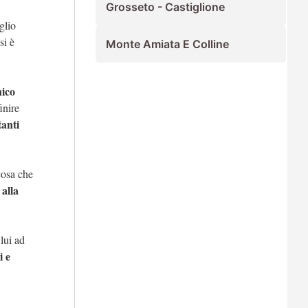
Grosseto - Castiglione
glio
si è
Monte Amiata E Colline
nico
inire
tanti
cosa che
 alla
lui ad
i e