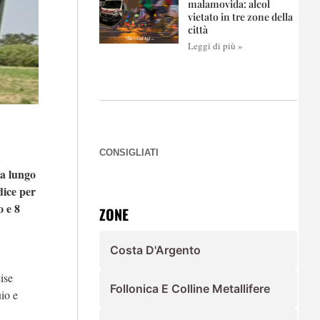
malamovida: alcol
vietato in tre zone della
città
Leggi di più »
CONSIGLIATI
ta
lungo
dice per
 e 8
ZONE
Costa D'Argento
cise
Follonica E Colline Metallifere
uio e