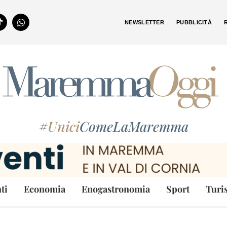
NEWSLETTER
PUBBLICITÀ
#
Unici
ComeLaMaremma
ti
Economia
Enogastronomia
Sport
Turi