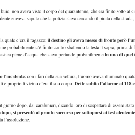
 buio, non aveva visto il corpo del quarantenne, che era finito sotto al ci
dente e aveva saputo che la polizia stava cercando il pirata della strada, 
il destino gli aveva messo di fronte però l’u
la quale c’era il ragazzo:
nne probabilmente c’è finito contro sbattendo la testa lì sopra, prima di f
in uno di quei 
di plastica piene d’acqua che stava portando probabilmente
o l’incidente
: con i fari della sua vettura, l’uomo aveva illuminato qual
Dette subito l’allarme al 118 e
ti e proprio lì vicino c’era il suo corpo.
l giorno dopo, dai carabinieri, dicendo loro di sospettare di essere stato 
dopo, si presentò al pronto soccorso per sottoporsi ai test alcolemic
ta l’assoluzione.