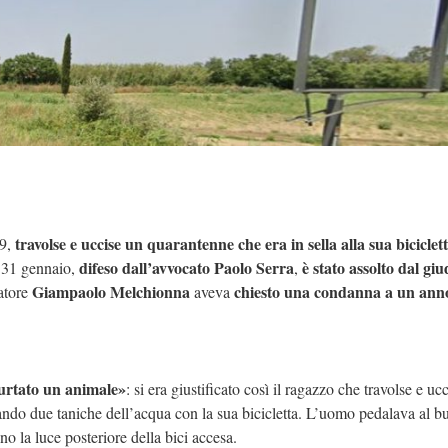
travolse e uccise un quarantenne che era in sella alla sua biciclet
19,
difeso dall’avvocato Paolo Serra
è stato assolto dal giu
ì 31 gennaio,
,
Giampaolo Melchionna
chiesto una condanna a un anno
ratore
aveva
 urtato un animale»
: si era giustificato così il ragazzo che travolse e uc
tando due taniche dell’acqua con la sua bicicletta. L’uomo pedalava al b
la luce posteriore della bici accesa.