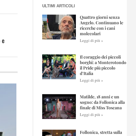
ULTIMI ARTICOLI
Quattro giorni senza
Angelo. Continuano le
ricerche con i cani
molecolari
o e
Leggi di più »
Il coraggio dei piccoli
borghi: a Monterotondo
il Pride più piccolo
d’Italia
Leggi di più »
Matilde, 18 anni e un
sogno: da Follonica alla
finale di Miss Toscana
Leggi di più »
Follonica, stretta sulla