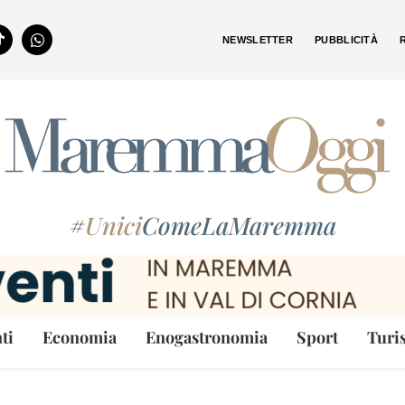
NEWSLETTER
PUBBLICITÀ
#
Unici
ComeLaMaremma
ti
Economia
Enogastronomia
Sport
Turi