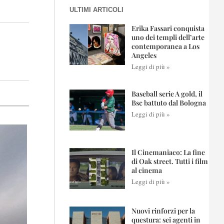
ULTIMI ARTICOLI
Erika Fassari conquista
uno dei templi dell’arte
contemporanea a Los
Angeles
Leggi di più »
Baseball serie A gold, il
Bsc battuto dal Bologna
Leggi di più »
Il Cinemaniaco: La fine
di Oak street. Tutti i film
al cinema
Leggi di più »
Nuovi rinforzi per la
questura: sei agenti in