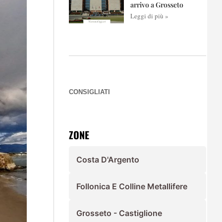
arrivo a Grosseto
Leggi di più »
CONSIGLIATI
ZONE
Costa D'Argento
Follonica E Colline Metallifere
Grosseto - Castiglione