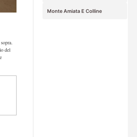
Monte Amiata E Colline
 sopra.
io del
re