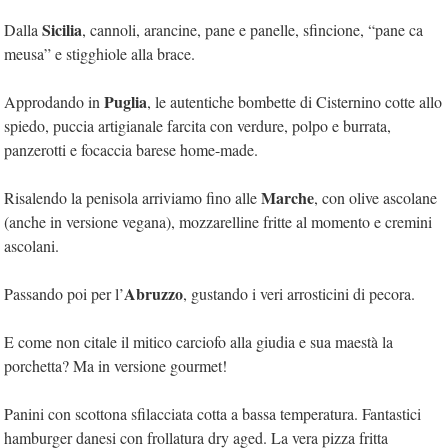
Sicilia
Dalla
, cannoli, arancine, pane e panelle, sfincione, “pane ca
meusa” e stigghiole alla brace.
Puglia
Approdando in
, le autentiche bombette di Cisternino cotte allo
spiedo, puccia artigianale farcita con verdure, polpo e burrata,
panzerotti e focaccia barese home-made.
Marche
Risalendo la penisola arriviamo fino alle
, con olive ascolane
(anche in versione vegana), mozzarelline fritte al momento e cremini
ascolani.
Abruzzo
Passando poi per l’
, gustando i veri arrosticini di pecora.
E come non citale il mitico carciofo alla giudia e sua maestà la
porchetta? Ma in versione gourmet!
Panini con scottona sfilacciata cotta a bassa temperatura. Fantastici
hamburger danesi con frollatura dry aged. La vera pizza fritta