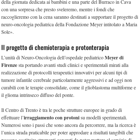
della giornata dedicata ai bambini e una parte del Burraco in Cava
con una sorpresa che presto sveleremo, mentre i fondi che
raccoglieremo con la cena saranno destinati a supportare il progetto di
neuro-oncologia pediatrica della Fondazione Meyer intitolato a Maria
Sole».
Il progetto di chemioterapia e protonterapia
Meyer di
L’unità di Neuro-Oncologia dell’ospedale pediatrico
Firenze
sta portando avanti studi clinici e sperimentali mirati alla
realizzazione di protocolli terapeutici innovativi per alcuni tipi di
tumore infantile cerebrale particolarmente aggressivi e ad oggi non
curabili con le terapie consolidate, come il glioblastoma multiforme e
il glioma intrinseco diffuso del ponte.
Il Centro di Trento è tra le poche strutture europee in grado di
irraggiamento con protoni
effettuare l’
su modelli sperimentali.
Numerosi sono i passi che sono ancora da percorrere, ma la ricerca è
l’unica strada praticabile per poter approdare a risultati tangibili che
possano costituire strumenti concreti da poter mettere al servizio di