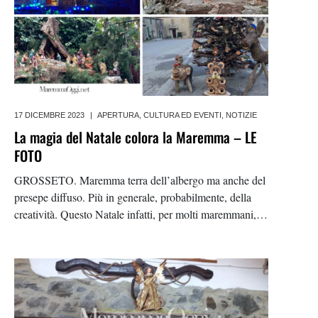
17 DICEMBRE 2023
|
APERTURA
,
CULTURA ED EVENTI
,
NOTIZIE
La magia del Natale colora la Maremma – LE
FOTO
GROSSETO. Maremma terra dell’albergo ma anche del
presepe diffuso. Più in generale, probabilmente, della
creatività. Questo Natale infatti, per molti maremmani,
sta rappresentando un ulteriore modo per mettere
all’opera le doti artistiche. Nei vari paesi della
Maremma, accanto agli addobbi delle