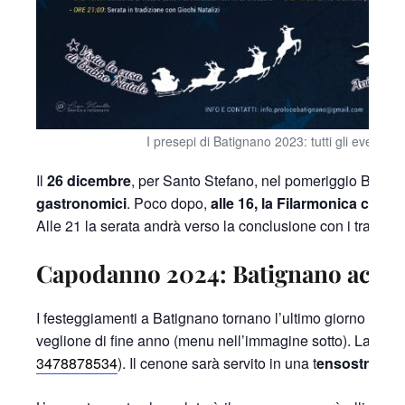
I presepi di Batignano 2023: tutti gli eventi
Il
26 dicembre
, per Santo Stefano, nel pomeriggio Batign
gastronomici
. Poco dopo,
alle 16, la Filarmonica città 
Alle 21 la serata andrà verso la conclusione con i tradizion
Capodanno 2024: Batignano accogl
I festeggiamenti a Batignano tornano l’ultimo giorno del 2023
veglione di fine anno (menu nell’immagine sotto). La pren
3478878534
). Il cenone sarà servito in una t
ensostruttur