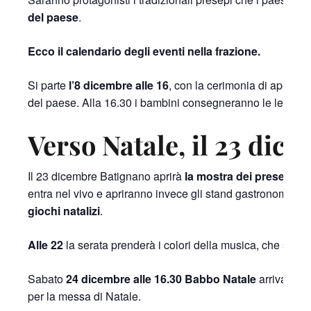
del paese
.
Ecco il calendario degli eventi nella frazione.
Si parte
l’8 dicembre alle 16
, con la cerimonia di apertura
del paese. Alla 16.30 i bambini consegneranno le lettere 
Verso Natale, il 23 dic
Il 23 dicembre Batignano aprirà
la mostra dei presepi all
entra nel vivo e apriranno invece gli stand gastronomici.
A
giochi natalizi
.
Alle 22
la serata prenderà i colori della musica, che saluter
Sabato
24 dicembre alle 16.30 Babbo Natale
arriva in p
per la messa di Natale.