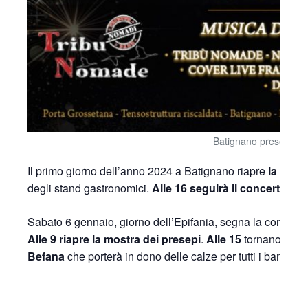
Batignano presepi na
Il primo giorno dell’anno 2024 a Batignano riapre
la mostr
degli stand gastronomici.
Alle 16 seguirà il concerto d
Sabato 6 gennaio, giorno dell’Epifania, segna la conclusi
Alle 9 riapre la mostra dei presepi
.
Alle 15
tornano ad ap
Befana
che porterà in dono delle calze per tutti i bambini