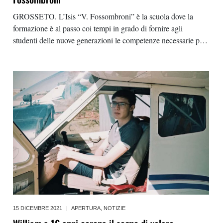
GROSSETO. L’Isis “V. Fossombroni” è la scuola dove la
formazione è al passo coi tempi in grado di fornire agli
studenti delle nuove generazioni le competenze necessarie per
essere protagonisti del loro futuro Il “V. Fossombroni”
rappresenta un’importante realtà formativa
15 DICEMBRE 2021
|
APERTURA
,
NOTIZIE