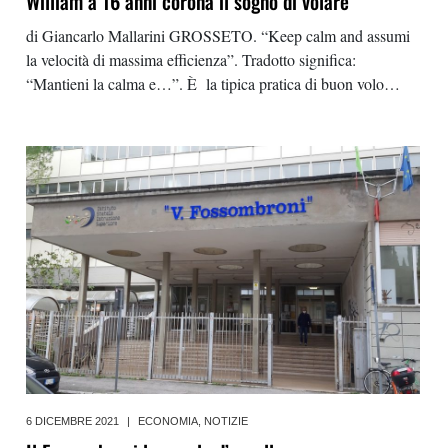
William a 16 anni corona il sogno di volare
di Giancarlo Mallarini GROSSETO. “Keep calm and assumi
la velocità di massima efficienza”. Tradotto significa:
“Mantieni la calma e…”. È la tipica pratica di buon volo
suggerita dall’istruttore durante l’esame pratico al candidato
all’attestato per la conduzione di velivoli ultraleggeri
6 DICEMBRE 2021
|
ECONOMIA
,
NOTIZIE