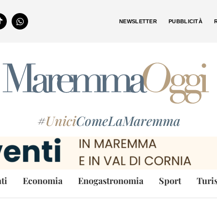
NEWSLETTER
PUBBLICITÀ
#
Unici
ComeLaMaremma
ti
Economia
Enogastronomia
Sport
Turi