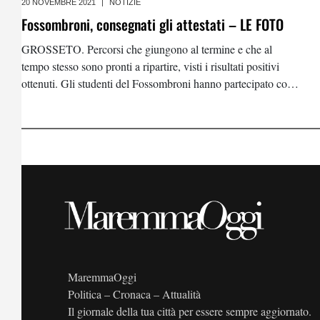
20 NOVEMBRE 2021
|
NOTIZIE
Fossombroni, consegnati gli attestati – LE FOTO
GROSSETO. Percorsi che giungono al termine e che al
tempo stesso sono pronti a ripartire, visti i risultati positivi
ottenuti. Gli studenti del Fossombroni hanno partecipato con
entusiasmo alla consegna degli attestati, sia per quanto
riguarda il corso di animatori,
MaremmaOggi
Politica – Cronaca – Attualità
Il giornale della tua città per essere sempre aggiornato.