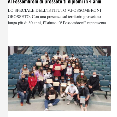
Al Fossombroni di Grosseto ti diplomi in 4 anni
LO SPECIALE DELL’ISTITUTO V.FOSSOMBRONI
GROSSETO. Con una presenza sul territorio grossetano
lunga più di 80 anni, l’Istituto “V.Fossombroni” rappresenta
una scuola d’eccellenza, in grado di preparare un numero
significativo di professionisti. Nell’ultimo decennio il
Fossombroni ha ottenuto dal MIUR la