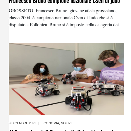
Francesco Bruno campione nazionale Csen di judo
GROSSETO. Francesco Bruno, giovane atleta grossetano,
classe 2004, è campione nazionale Csen di Judo che si è
disputato a Follonica. Bruno si è imposto nella categoria dei
90 chilogrammi vincendo tutti gli incontri e dimostrando fin
da subito una condizione fisica,
9 DICEMBRE 2021
|
ECONOMIA
,
NOTIZIE