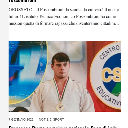
GROSSETO. Il Fossombroni, la scuola da cui verrà il nostro
futuro! L’istituto Tecnico Economico Fossombroni ha come
mission quella di formare ragazzi che diventeranno cittadini
consapevoli, professionisti in grado di contribuire al
rinnovamento del tessuto produttivo e capaci di confrontarsi
7 GENNAIO 2022
|
NOTIZIE
,
SPORT