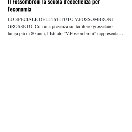
Il Fossombroni la scuola d’eccellenza per
l’economia
LO SPECIALE DELL’ISTITUTO V.FOSSOMBRONI
GROSSETO. Con una presenza sul territorio grossetano
lunga più di 80 anni, l’Istituto “V.Fossombroni” rappresenta
una scuola d’eccellenza, in grado di preparare un numero
significativo di professionisti, inseriti nel tessuto economico
cittadino e non solo. L’offerta