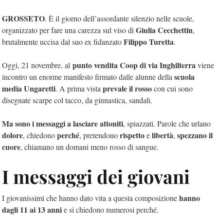
GROSSETO
. È il giorno dell’assordante silenzio nelle scuole,
Giulia Cecchettin
organizzato per fare una carezza sul viso di
,
Filippo Turetta
brutalmente uccisa dal suo ex fidanzato
.
punto vendita Coop di via Inghilterra
Oggi, 21 novembre, al
viene
scuola
incontro un enorme manifesto firmato dalle alunne della
media Ungaretti
prevale il rosso
. A prima vista
con cui sono
disegnate scarpe col tacco, da ginnastica, sandali.
Ma sono i messaggi a lasciare attoniti
, spiazzati. Parole che urlano
dolore
perché
rispetto
libertà
spezzano il
, chiedono
, pretendono
e
,
cuore
, chiamano un domani meno rosso di sangue.
I messaggi dei giovani
hanno
I giovanissimi che hanno dato vita a questa composizione
dagli 11 ai 13 anni
e si chiedono numerosi perché.