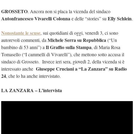
GROSSETO
. Ancora non si placa la vicenda del sindaco
Antonfrancesco Vivarelli Colonna
Elly Schlein
e delle “stories” su
.
Nonostante le scuse
, sui quotidiani di oggi, venerdì 3, ci sono
Michele Serra su Repubblica
autorevoli commenti, da
(“Un
Il Graffio sulla Stampa
bambino di 53 anni”) a
, di Maria Rosa
Tomasello (“I cammelli di Vivarelli”), che mettono sotto accusa il
sindaco di Grosseto. Invece ieri sera, giovedì 2, della vicenda si è
Giuseppe Cruciani a “La Zanzara” su Radio
interessato anche
24
, che lo ha anche intervistato.
LA ZANZARA – L’intervista