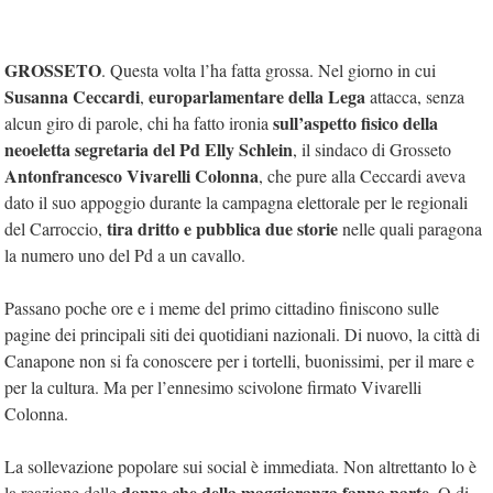
GROSSETO
. Questa volta l’ha fatta grossa. Nel giorno in cui
Susanna Ceccardi
europarlamentare della Lega
,
attacca, senza
sull’aspetto fisico della
alcun giro di parole, chi ha fatto ironia
neoeletta segretaria del Pd Elly Schlein
, il sindaco di Grosseto
Antonfrancesco Vivarelli Colonna
, che pure alla Ceccardi aveva
dato il suo appoggio durante la campagna elettorale per le regionali
tira dritto e pubblica due storie
del Carroccio,
nelle quali paragona
la numero uno del Pd a un cavallo.
Passano poche ore e i meme del primo cittadino finiscono sulle
pagine dei principali siti dei quotidiani nazionali. Di nuovo, la città di
Canapone non si fa conoscere per i tortelli, buonissimi, per il mare e
per la cultura. Ma per l’ennesimo scivolone firmato Vivarelli
Colonna.
La sollevazione popolare sui social è immediata. Non altrettanto lo è
donne che della maggioranza fanno parte
la reazione delle
. O di