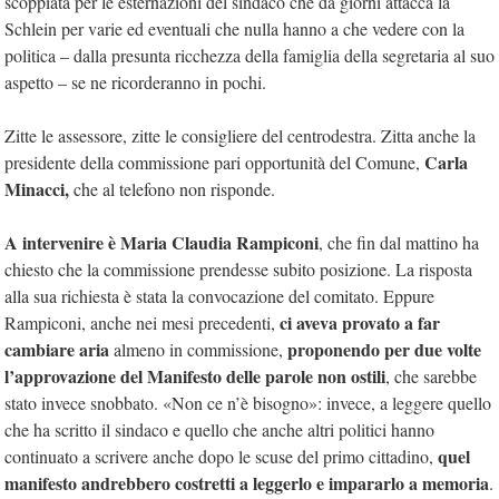
scoppiata per le esternazioni del sindaco che da giorni attacca la
Schlein per varie ed eventuali che nulla hanno a che vedere con la
politica – dalla presunta ricchezza della famiglia della segretaria al suo
aspetto – se ne ricorderanno in pochi.
Zitte le assessore, zitte le consigliere del centrodestra. Zitta anche la
Carla
presidente della commissione pari opportunità del Comune,
Minacci,
che al telefono non risponde.
A intervenire è Maria Claudia Rampiconi
, che fin dal mattino ha
chiesto che la commissione prendesse subito posizione. La risposta
alla sua richiesta è stata la convocazione del comitato. Eppure
ci aveva provato a far
Rampiconi, anche nei mesi precedenti,
cambiare aria
proponendo per due volte
almeno in commissione,
l’approvazione del Manifesto delle parole non ostili
, che sarebbe
stato invece snobbato. «Non ce n’è bisogno»: invece, a leggere quello
che ha scritto il sindaco e quello che anche altri politici hanno
quel
continuato a scrivere anche dopo le scuse del primo cittadino,
manifesto andrebbero costretti a leggerlo e impararlo a memoria
.