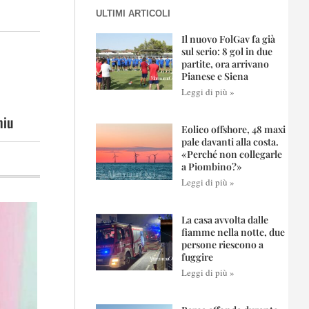
ULTIMI ARTICOLI
Il nuovo FolGav fa già
sul serio: 8 gol in due
partite, ora arrivano
Pianese e Siena
Leggi di più »
hiu
Eolico offshore, 48 maxi
pale davanti alla costa.
«Perché non collegarle
a Piombino?»
Leggi di più »
La casa avvolta dalle
fiamme nella notte, due
persone riescono a
fuggire
Leggi di più »