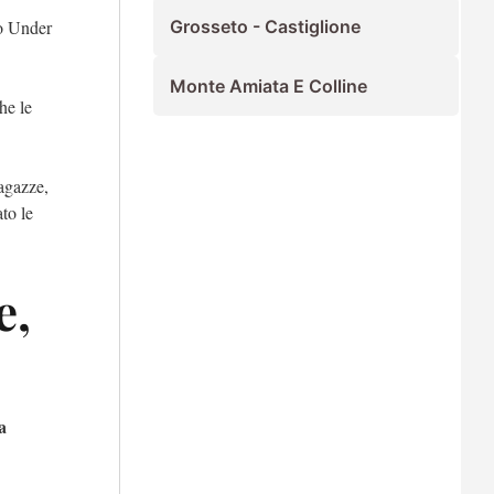
to Under
Grosseto - Castiglione
Monte Amiata E Colline
he le
ragazze,
ato le
e,
a