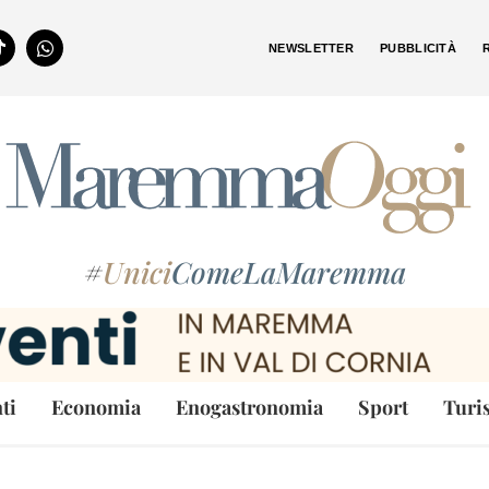
NEWSLETTER
PUBBLICITÀ
#
Unici
ComeLaMaremma
ti
Economia
Enogastronomia
Sport
Turi